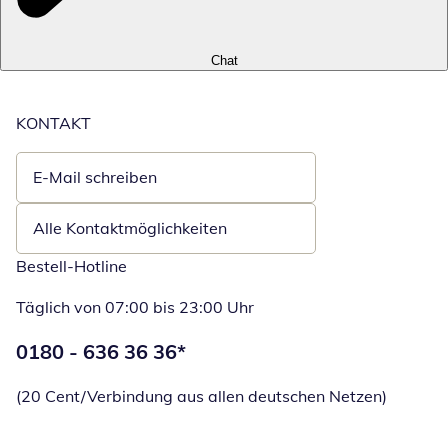
Chat
KONTAKT
E-Mail schreiben
Öffnet E-Mail-Client
Alle Kontaktmöglichkeiten
Bestell-Hotline
Täglich von 07:00 bis 23:00 Uhr
Telefonnummer:
0180 - 636 36 36
*
Öffnet Telefon
(20 Cent/Verbindung aus allen deutschen Netzen)