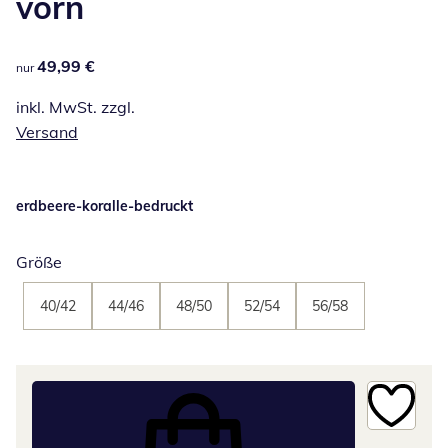
vorn
49,99 €
49,99 €
nur
inkl. MwSt. zzgl.
Versand
erdbeere-koralle-bedruckt
Größe
40/42
44/46
48/50
52/54
56/58