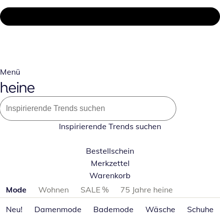
Menü
Inspirierende Trends suchen
Bestellschein
Merkzettel
Warenkorb
Produktkategorien überspringen
Mode
Wohnen
SALE %
75 Jahre heine
Neu!
Damenmode
Bademode
Wäsche
Schuhe