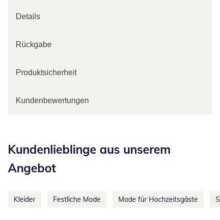
Details
Rückgabe
Produktsicherheit
Kundenbewertungen
Kategorie-Empfehlungen überspringen
Kundenlieblinge aus unserem
Angebot
Kleider
Festliche Mode
Mode für Hochzeitsgäste
S