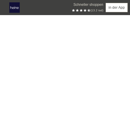
Schneller shoppen
in der App
(13.2 tsd)
Zum Hauptinhalt springen