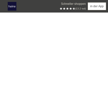
Schneller shoppen
in der App
(13.2 tsd)
Zum Hauptinhalt springen