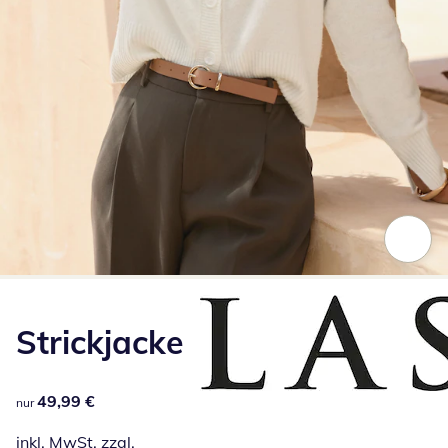
Zum Vergrößern auf das Bild klicken
Strickjacke
49,99 €
49,99 €
nur
inkl. MwSt. zzgl.