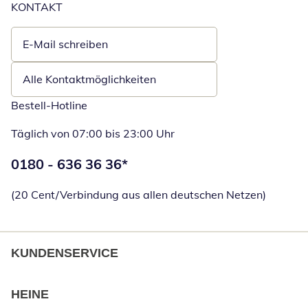
KONTAKT
E-Mail schreiben
Öffnet E-Mail-Client
Alle Kontaktmöglichkeiten
Bestell-Hotline
Täglich von 07:00 bis 23:00 Uhr
Telefonnummer:
0180 - 636 36 36
*
Öffnet Telefon
(20 Cent/Verbindung aus allen deutschen Netzen)
KUNDENSERVICE
HEINE