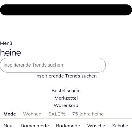
Menü
Inspirierende Trends suchen
Bestellschein
Merkzettel
Warenkorb
Produktkategorien überspringen
Mode
Wohnen
SALE %
75 Jahre heine
Neu!
Damenmode
Bademode
Wäsche
Schuhe