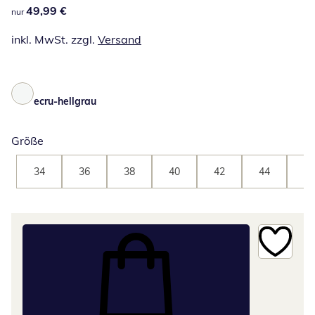
49,99 €
49,99 €
nur
inkl. MwSt. zzgl.
Versand
ecru-hellgrau
Größe
34
36
38
40
42
44
46