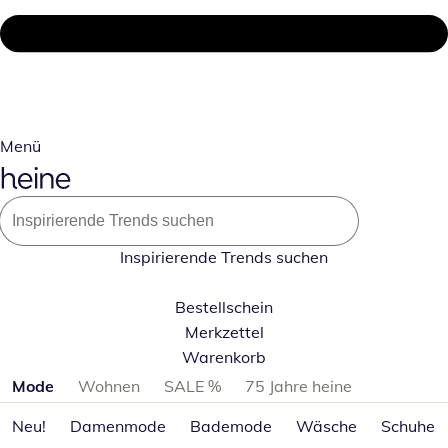
Menü
Inspirierende Trends suchen
Bestellschein
Merkzettel
Warenkorb
Produktkategorien überspringen
Mode
Wohnen
SALE %
75 Jahre heine
Neu!
Damenmode
Bademode
Wäsche
Schuhe