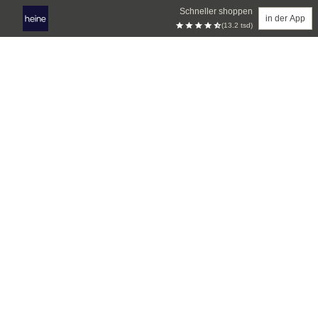
Schneller shoppen
in der App
(13.2 tsd)
Zum Hauptinhalt springen