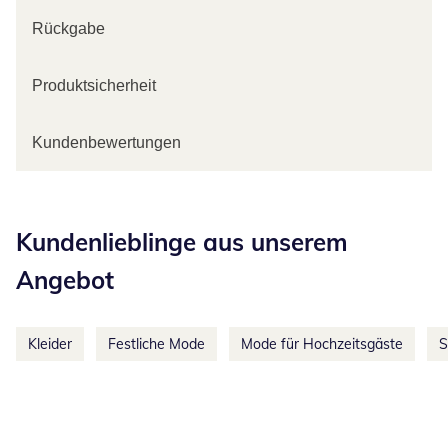
Rückgabe
Produktsicherheit
Kundenbewertungen
Kategorie-Empfehlungen überspringen
Kundenlieblinge aus unserem
Angebot
Kleider
Festliche Mode
Mode für Hochzeitsgäste
S