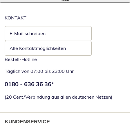
KONTAKT
E-Mail schreiben
Öffnet E-Mail-Client
Alle Kontaktmöglichkeiten
Bestell-Hotline
Täglich von 07:00 bis 23:00 Uhr
Telefonnummer:
0180 - 636 36 36
*
Öffnet Telefon
(20 Cent/Verbindung aus allen deutschen Netzen)
KUNDENSERVICE