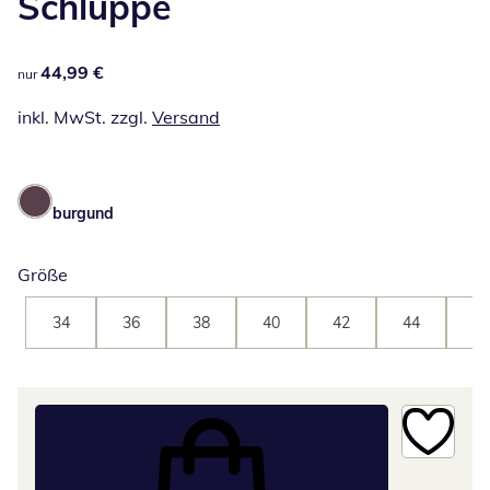
Schluppe
44,99 €
44,99 €
nur
inkl. MwSt. zzgl.
Versand
burgund
Größe
34
36
38
40
42
44
46