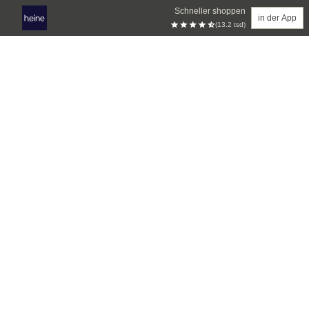
Schneller shoppen
in der App
(13.2 tsd)
Zum Hauptinhalt springen