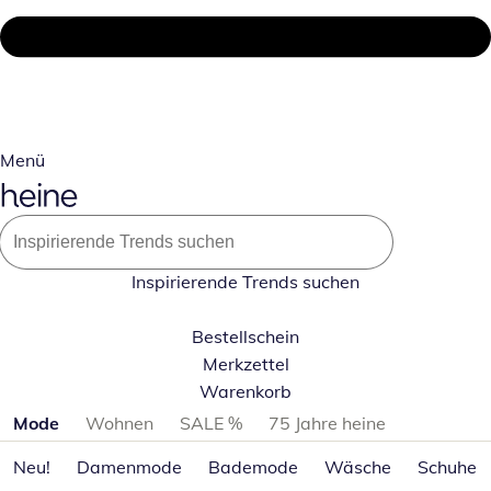
Menü
Inspirierende Trends suchen
Bestellschein
Merkzettel
Warenkorb
Produktkategorien überspringen
Mode
Wohnen
SALE %
75 Jahre heine
Neu!
Damenmode
Bademode
Wäsche
Schuhe