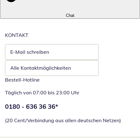
Chat
KONTAKT
E-Mail schreiben
Öffnet E-Mail-Client
Alle Kontaktmöglichkeiten
Bestell-Hotline
Täglich von 07:00 bis 23:00 Uhr
Telefonnummer:
0180 - 636 36 36
*
Öffnet Telefon
(20 Cent/Verbindung aus allen deutschen Netzen)