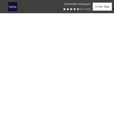
Schneller shoppen
in der App
(13.2 tsd)
Zum Hauptinhalt springen