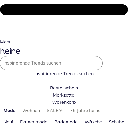
Menü
Inspirierende Trends suchen
Bestellschein
Merkzettel
Warenkorb
Produktkategorien überspringen
Mode
Wohnen
SALE %
75 Jahre heine
Neu!
Damenmode
Bademode
Wäsche
Schuhe