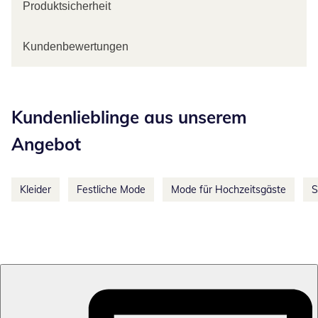
Produktsicherheit
Kundenbewertungen
Kategorie-Empfehlungen überspringen
Kundenlieblinge aus unserem
Angebot
Kleider
Festliche Mode
Mode für Hochzeitsgäste
S