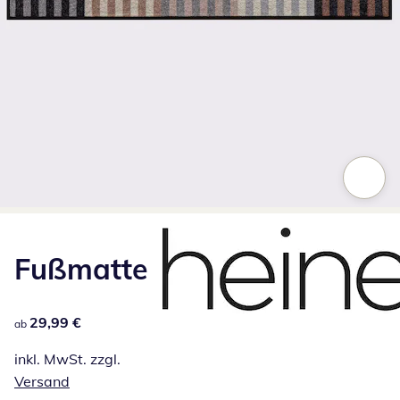
Zum Vergrößern auf das Bild klicken
Fußmatte
29,99 €
29,99 €
ab
inkl. MwSt. zzgl.
Versand