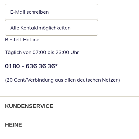
E-Mail schreiben
Öffnet E-Mail-Client
Alle Kontaktmöglichkeiten
Bestell-Hotline
Täglich von 07:00 bis 23:00 Uhr
Telefonnummer:
0180 - 636 36 36
*
Öffnet Telefon
(20 Cent/Verbindung aus allen deutschen Netzen)
KUNDENSERVICE
HEINE