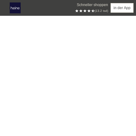
Schneller shoppen
in der App
(13.2 tsd)
Zum Hauptinhalt springen