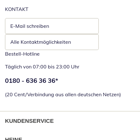
KONTAKT
E-Mail schreiben
Öffnet E-Mail-Client
Alle Kontaktmöglichkeiten
Bestell-Hotline
Täglich von 07:00 bis 23:00 Uhr
Telefonnummer:
0180 - 636 36 36
*
Öffnet Telefon
(20 Cent/Verbindung aus allen deutschen Netzen)
KUNDENSERVICE
HEINE