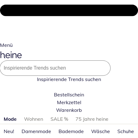
Menü
Inspirierende Trends suchen
Bestellschein
Merkzettel
Warenkorb
Produktkategorien überspringen
Mode
Wohnen
SALE %
75 Jahre heine
Neu!
Damenmode
Bademode
Wäsche
Schuhe