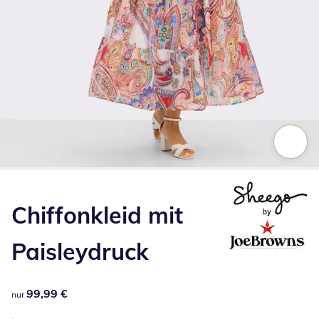
Zum Vergrößern auf das Bild klicken
Chiffonkleid mit
Paisleydruck
99,99 €
99,99 €
nur