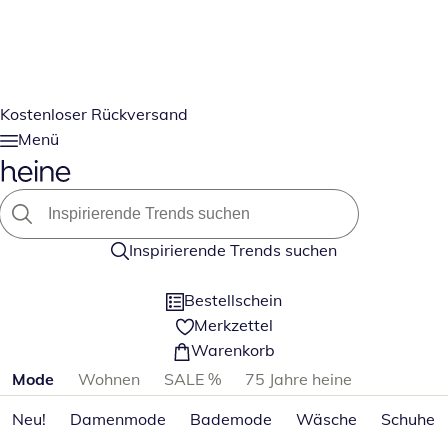
Kostenloser Rückversand
Menü
Inspirierende Trends suchen
Bestellschein
Merkzettel
Warenkorb
Produktkategorien überspringen
Mode
Wohnen
SALE %
75 Jahre heine
Neu!
Damenmode
Bademode
Wäsche
Schuhe