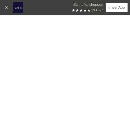
Schneller shoppen
in der App
(13.2 tsd)
Zum Hauptinhalt springen