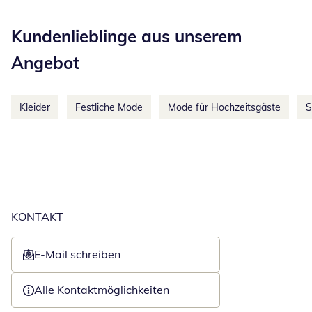
Kategorie-Empfehlungen überspringen
Kundenlieblinge aus unserem
Angebot
Kleider
Festliche Mode
Mode für Hochzeitsgäste
S
KONTAKT
E-Mail schreiben
Öffnet E-Mail-Client
Alle Kontaktmöglichkeiten