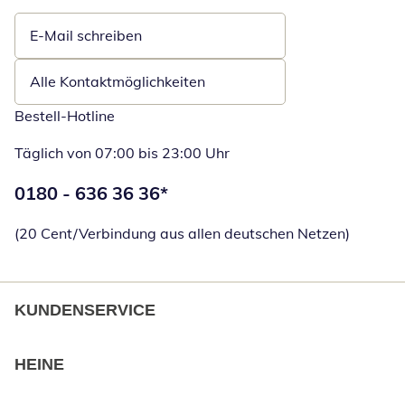
E-Mail schreiben
Öffnet E-Mail-Client
Alle Kontaktmöglichkeiten
Bestell-Hotline
Täglich von 07:00 bis 23:00 Uhr
Telefonnummer:
0180 - 636 36 36
*
Öffnet Telefon
(20 Cent/Verbindung aus allen deutschen Netzen)
KUNDENSERVICE
HEINE