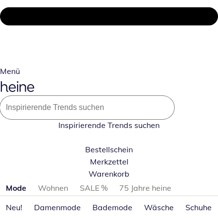
Menü
Inspirierende Trends suchen
Bestellschein
Merkzettel
Warenkorb
Produktkategorien überspringen
Mode
Wohnen
SALE %
75 Jahre heine
Neu!
Damenmode
Bademode
Wäsche
Schuhe