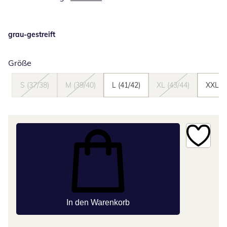
grau-gestreift
Größe
S (37/38)
M (39/40)
L (41/42)
XL (43/44)
XXL (4
In den Warenkorb