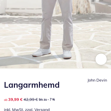
Zum Vergrößern auf das Bild klicken
John Devin
Langarmhemd
reduzierter Preis 39,99 €, vorheriger Preis: 42,99 €
39,99 €
42,99 €
bis zu – 7 %
ab
inkl. MwSt. zzgl.
Versand