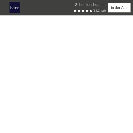
Schneller shoppen
in der App
(13.2 tsd)
Zum Hauptinhalt springen