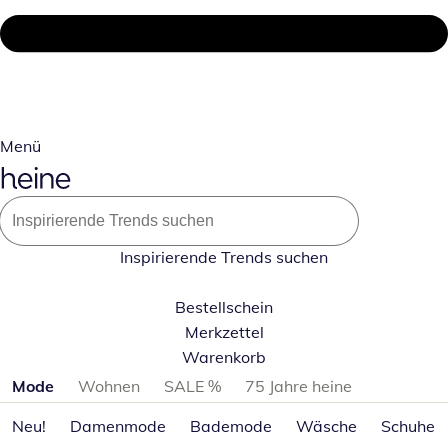
Menü
Inspirierende Trends suchen
Bestellschein
Merkzettel
Warenkorb
Produktkategorien überspringen
Mode
Wohnen
SALE %
75 Jahre heine
Neu!
Damenmode
Bademode
Wäsche
Schuhe