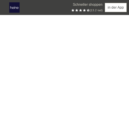
Schneller shoppen
in der App
(13.2 tsd)
Zum Hauptinhalt springen