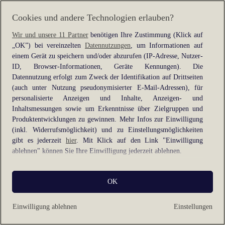
information).
Cookies und andere Technologien erlauben?
Wir und unsere 11 Partner
benötigen Ihre Zustimmung (Klick auf
„OK”) bei vereinzelten
Datennutzungen
, um Informationen auf
einem Gerät zu speichern und/oder abzurufen (IP-Adresse, Nutzer-
ID, Browser-Informationen, Geräte Kennungen). Die
Datennutzung erfolgt zum Zweck der Identifikation auf Drittseiten
(auch unter Nutzung pseudonymisierter E-Mail-Adressen), für
personalisierte Anzeigen und Inhalte, Anzeigen- und
Inhaltsmessungen sowie um Erkenntnisse über Zielgruppen und
Produktentwicklungen zu gewinnen. Mehr Infos zur Einwilligung
(inkl. Widerrufsmöglichkeit) und zu Einstellungsmöglichkeiten
gibt es jederzeit
hier
. Mit Klick auf den Link "Einwilligung
ablehnen" können Sie Ihre Einwilligung jederzeit ablehnen.
Sie können Ihre Einwilligung auch jederzeit grundlos mit Wirkung
OK
für die Zukunft widerrufen, indem Sie z. B. auf den Button
"Cookie-Einstellungen" im Footer der Website und "Alle
ablehnen" klicken.
Einwilligung ablehnen
Einstellungen
Datennutzungen