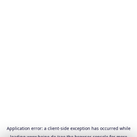
Application error: a
client
-side exception has occurred while
loading
www.heine.de
(see the
browser console
for more