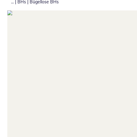
|
|
...
BHs
Bügellose BHs
Zum Vergrößern auf das Bild klicken