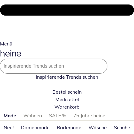
Menü
Inspirierende Trends suchen
Bestellschein
Merkzettel
Warenkorb
Produktkategorien überspringen
Mode
Wohnen
SALE %
75 Jahre heine
Neu!
Damenmode
Bademode
Wäsche
Schuhe