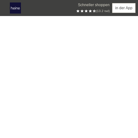
Schneller shoppen
in der App
(13.2 tsd)
Zum Hauptinhalt springen