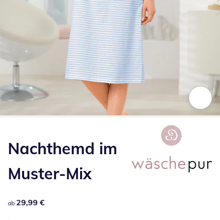
Zum Vergrößern auf das Bild klicken
Nachthemd im
Muster-Mix
29,99 €
29,99 €
ab