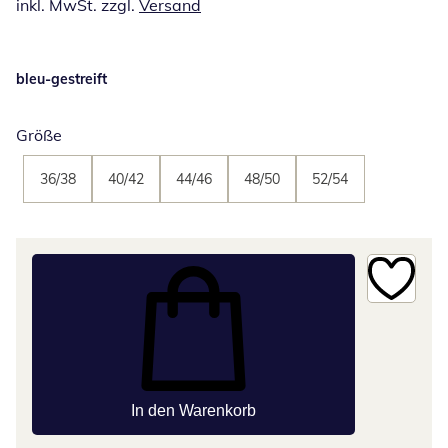
inkl. MwSt. zzgl.
Versand
bleu-gestreift
Größe
36/38
40/42
44/46
48/50
52/54
In den Warenkorb