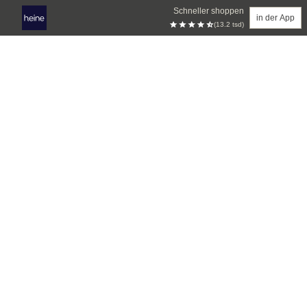
Schneller shoppen
in der App
(13.2 tsd)
Zum Hauptinhalt springen