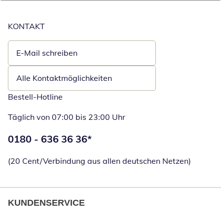
KONTAKT
E-Mail schreiben
Öffnet E-Mail-Client
Alle Kontaktmöglichkeiten
Bestell-Hotline
Täglich von 07:00 bis 23:00 Uhr
Telefonnummer:
0180 - 636 36 36
*
Öffnet Telefon
(20 Cent/Verbindung aus allen deutschen Netzen)
KUNDENSERVICE