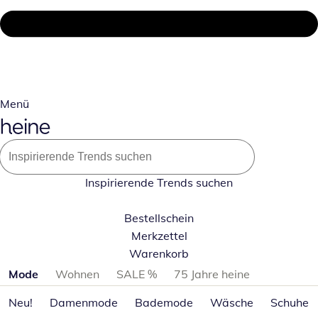
Menü
Inspirierende Trends suchen
Bestellschein
Merkzettel
Warenkorb
Produktkategorien überspringen
Mode
Wohnen
SALE %
75 Jahre heine
Neu!
Damenmode
Bademode
Wäsche
Schuhe