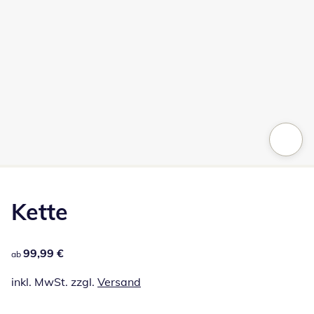
Zum Vergrößern auf das Bild klicken
Kette
99,99 €
99,99 €
ab
inkl. MwSt. zzgl.
Versand