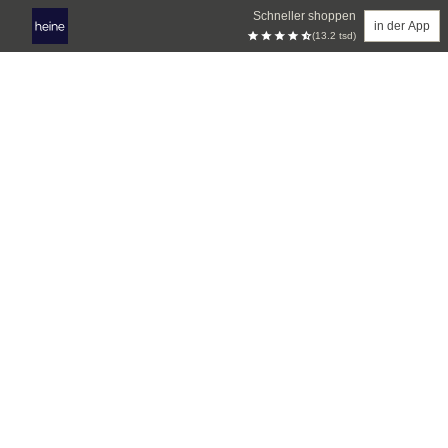
Schneller shoppen
in der App
(13.2 tsd)
Zum Hauptinhalt springen