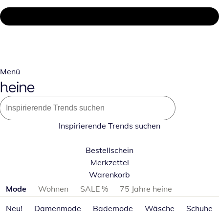
Menü
Inspirierende Trends suchen
Bestellschein
Merkzettel
Warenkorb
Produktkategorien überspringen
Mode
Wohnen
SALE %
75 Jahre heine
Neu!
Damenmode
Bademode
Wäsche
Schuhe