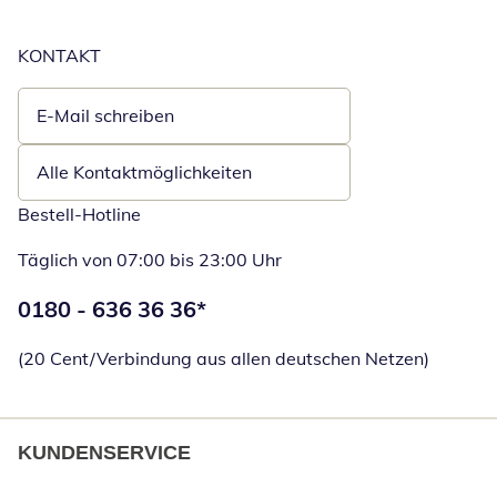
KONTAKT
E-Mail schreiben
Öffnet E-Mail-Client
Alle Kontaktmöglichkeiten
Bestell-Hotline
Täglich von 07:00 bis 23:00 Uhr
Telefonnummer:
0180 - 636 36 36
*
Öffnet Telefon
(20 Cent/Verbindung aus allen deutschen Netzen)
KUNDENSERVICE