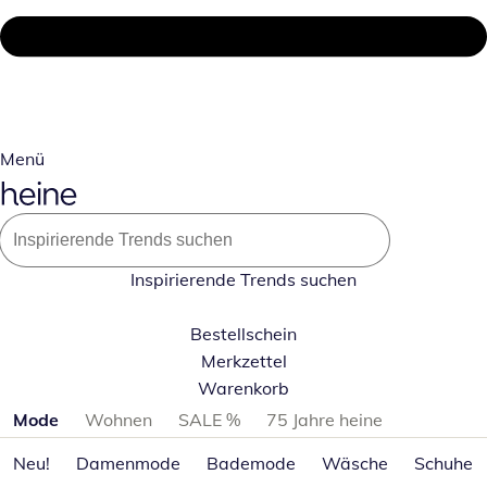
Menü
Inspirierende Trends suchen
Bestellschein
Merkzettel
Warenkorb
Produktkategorien überspringen
Mode
Wohnen
SALE %
75 Jahre heine
Neu!
Damenmode
Bademode
Wäsche
Schuhe