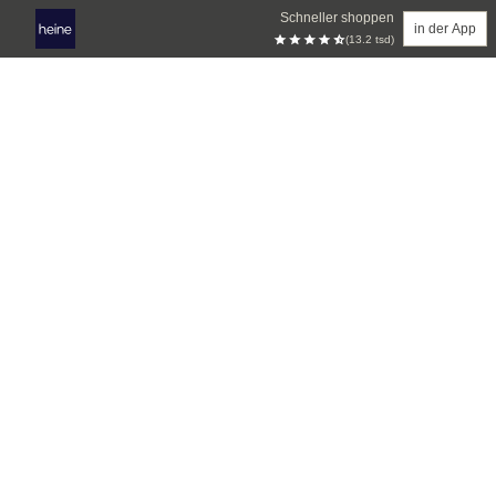
Schneller shoppen
in der App
(13.2 tsd)
Zum Hauptinhalt springen