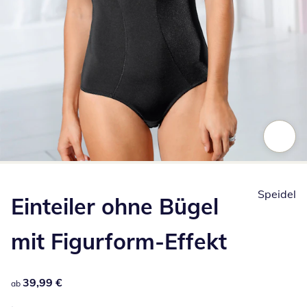
Zum Vergrößern auf das Bild klicken
Speidel
Einteiler ohne Bügel
mit Figurform-Effekt
39,99 €
39,99 €
ab