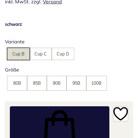
inkl. MwSt. zzgl.
Versand
schwarz
Variante
Cup B
Cup C
Cup D
Größe
80B
85B
90B
95B
100B