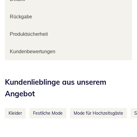
Rückgabe
Produktsicherheit
Kundenbewertungen
Kategorie-Empfehlungen überspringen
Kundenlieblinge aus unserem
Angebot
Kleider
Festliche Mode
Mode für Hochzeitsgäste
S