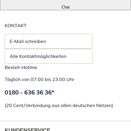
Chat
KONTAKT
E-Mail schreiben
Öffnet E-Mail-Client
Alle Kontaktmöglichkeiten
Bestell-Hotline
Täglich von 07:00 bis 23:00 Uhr
Telefonnummer:
0180 - 636 36 36
*
Öffnet Telefon
(20 Cent/Verbindung aus allen deutschen Netzen)
KUNDENSERVICE