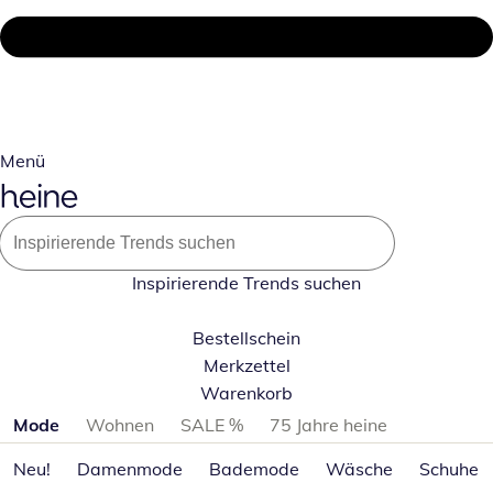
Menü
Inspirierende Trends suchen
Bestellschein
Merkzettel
Warenkorb
Produktkategorien überspringen
Mode
Wohnen
SALE %
75 Jahre heine
Neu!
Damenmode
Bademode
Wäsche
Schuhe