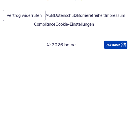
Öffnet in neuem Fenster
Öffnet in neuem Fenster
Vertrag widerrufen
AGB
Datenschutz
Barrierefreiheit
Impressum
Compliance
Cookie-Einstellungen
© 2026 heine