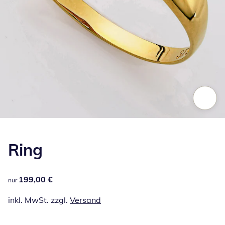
Zum Vergrößern auf das Bild klicken
Ring
199,00 €
199,00 €
nur
inkl. MwSt. zzgl.
Versand