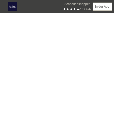
Schneller shoppen
in der App
(13.2 tsd)
Zum Hauptinhalt springen