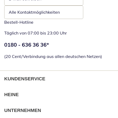
Öffnet E-Mail-Client
Alle Kontaktmöglichkeiten
Bestell-Hotline
Täglich von 07:00 bis 23:00 Uhr
Telefonnummer:
0180 - 636 36 36
*
Öffnet Telefon
(20 Cent/Verbindung aus allen deutschen Netzen)
KUNDENSERVICE
HEINE
UNTERNEHMEN