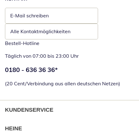
E-Mail schreiben
Öffnet E-Mail-Client
Alle Kontaktmöglichkeiten
Bestell-Hotline
Täglich von 07:00 bis 23:00 Uhr
Telefonnummer:
0180 - 636 36 36
*
Öffnet Telefon
(20 Cent/Verbindung aus allen deutschen Netzen)
KUNDENSERVICE
HEINE