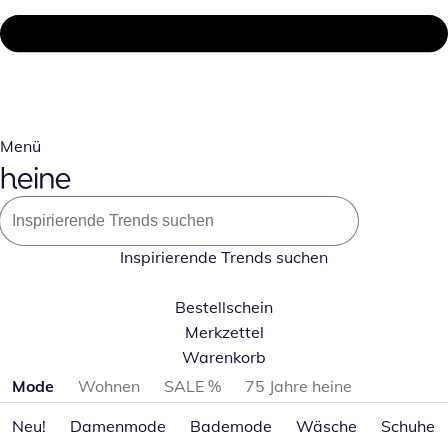
Menü
Inspirierende Trends suchen
Bestellschein
Merkzettel
Warenkorb
Produktkategorien überspringen
Mode
Wohnen
SALE %
75 Jahre heine
Neu!
Damenmode
Bademode
Wäsche
Schuhe