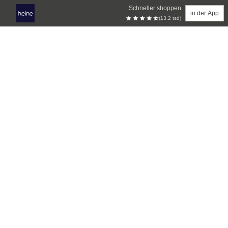
Schneller shoppen
in der App
(13.2 tsd)
Zum Hauptinhalt springen