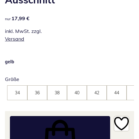
17,99 €
17,99 €
nur
inkl. MwSt. zzgl.
Versand
gelb
Größe
34
36
38
40
42
44
46