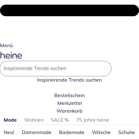
Menü
Inspirierende Trends suchen
Bestellschein
Merkzettel
Warenkorb
Produktkategorien überspringen
Mode
Wohnen
SALE %
75 Jahre heine
Neu!
Damenmode
Bademode
Wäsche
Schuhe