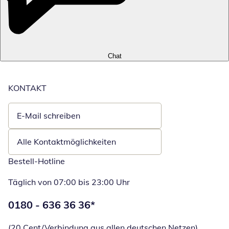
Chat
KONTAKT
E-Mail schreiben
Öffnet E-Mail-Client
Alle Kontaktmöglichkeiten
Bestell-Hotline
Täglich von 07:00 bis 23:00 Uhr
Telefonnummer:
0180 - 636 36 36
*
Öffnet Telefon
(20 Cent/Verbindung aus allen deutschen Netzen)