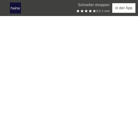
Schneller shoppen
in der App
(13.2 tsd)
Zum Hauptinhalt springen