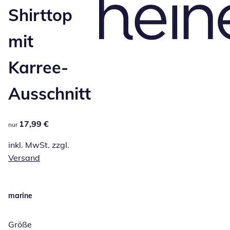
Shirttop
mit
Karree-
Ausschnitt
17,99 €
17,99 €
nur
inkl. MwSt. zzgl.
Versand
marine
Größe