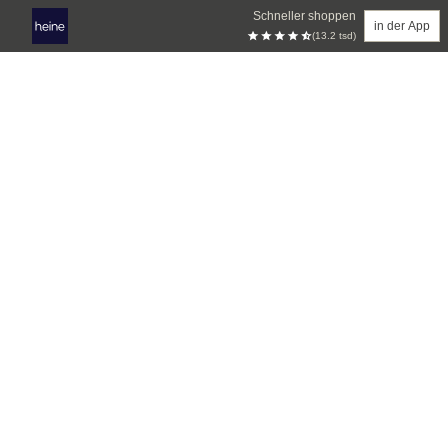
Schneller shoppen
in der App
(13.2 tsd)
Zum Hauptinhalt springen