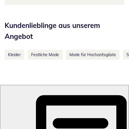
Kategorie-Empfehlungen überspringen
Kundenlieblinge aus unserem
Angebot
Kleider
Festliche Mode
Mode für Hochzeitsgäste
S