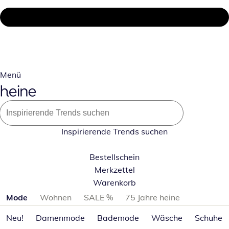
Menü
Inspirierende Trends suchen
Bestellschein
Merkzettel
Warenkorb
Produktkategorien überspringen
Mode
Wohnen
SALE %
75 Jahre heine
Neu!
Damenmode
Bademode
Wäsche
Schuhe