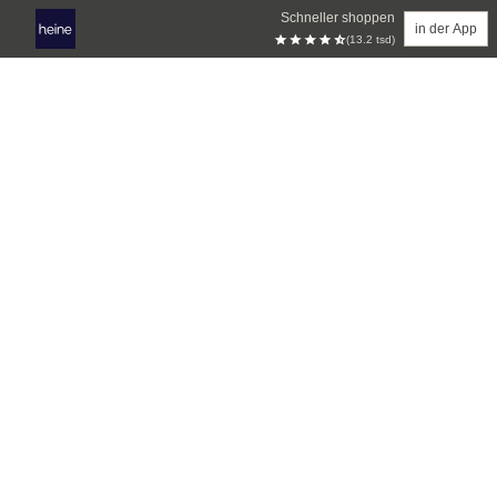
Schneller shoppen
in der App
(13.2 tsd)
Zum Hauptinhalt springen