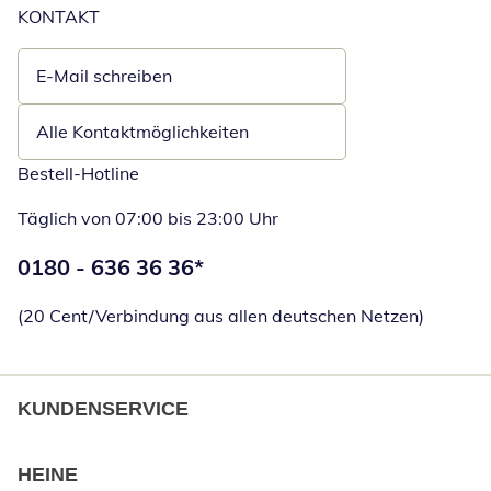
KONTAKT
E-Mail schreiben
Öffnet E-Mail-Client
Alle Kontaktmöglichkeiten
Bestell-Hotline
Täglich von 07:00 bis 23:00 Uhr
Telefonnummer:
0180 - 636 36 36
*
Öffnet Telefon
(20 Cent/Verbindung aus allen deutschen Netzen)
KUNDENSERVICE
HEINE