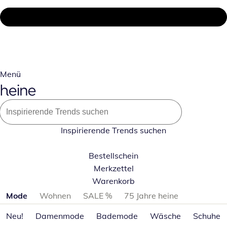
Menü
Inspirierende Trends suchen
Bestellschein
Merkzettel
Warenkorb
Produktkategorien überspringen
Mode
Wohnen
SALE %
75 Jahre heine
Neu!
Damenmode
Bademode
Wäsche
Schuhe