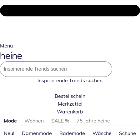
Menü
Inspirierende Trends suchen
Bestellschein
Merkzettel
Warenkorb
Produktkategorien überspringen
Mode
Wohnen
SALE %
75 Jahre heine
Neu!
Damenmode
Bademode
Wäsche
Schuhe