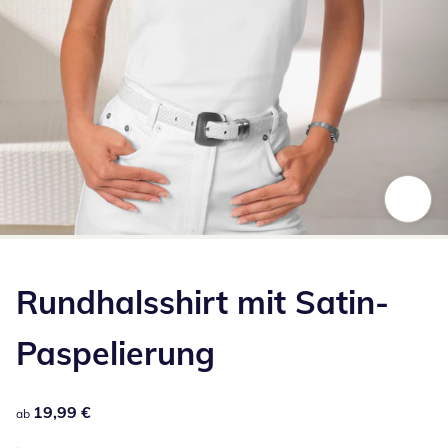
Zum Vergrößern auf das Bild klicken
Rundhalsshirt mit Satin-
Paspelierung
19,99 €
19,99 €
ab