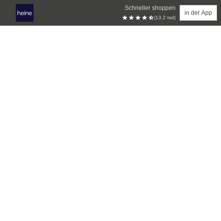
Schneller shoppen
in der App
(13.2 tsd)
Zum Hauptinhalt springen