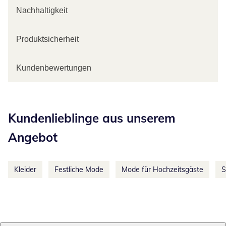
Nachhaltigkeit
Produktsicherheit
Kundenbewertungen
Kategorie-Empfehlungen überspringen
Kundenlieblinge aus unserem
Angebot
Kleider
Festliche Mode
Mode für Hochzeitsgäste
S