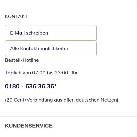
KONTAKT
E-Mail schreiben
Öffnet E-Mail-Client
Alle Kontaktmöglichkeiten
Bestell-Hotline
Täglich von 07:00 bis 23:00 Uhr
Telefonnummer:
0180 - 636 36 36
*
Öffnet Telefon
(20 Cent/Verbindung aus allen deutschen Netzen)
KUNDENSERVICE