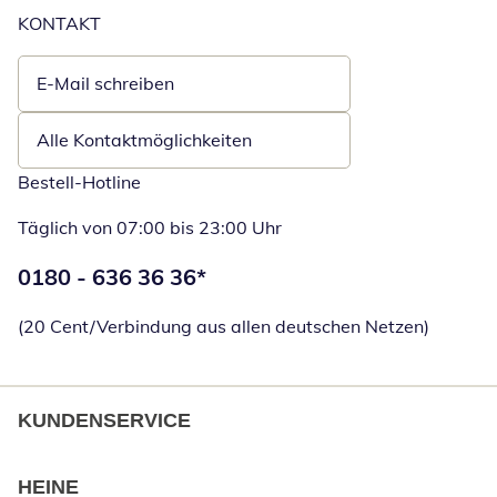
KONTAKT
E-Mail schreiben
Öffnet E-Mail-Client
Alle Kontaktmöglichkeiten
Bestell-Hotline
Täglich von 07:00 bis 23:00 Uhr
Telefonnummer:
0180 - 636 36 36
*
Öffnet Telefon
(20 Cent/Verbindung aus allen deutschen Netzen)
KUNDENSERVICE
HEINE