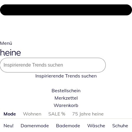
Menü
Inspirierende Trends suchen
Bestellschein
Merkzettel
Warenkorb
Produktkategorien überspringen
Mode
Wohnen
SALE %
75 Jahre heine
Neu!
Damenmode
Bademode
Wäsche
Schuhe