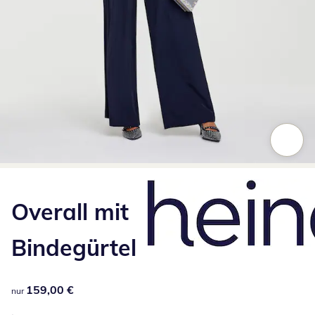
Zum Vergrößern auf das Bild klicken
Overall mit
Bindegürtel
159,00 €
159,00 €
nur