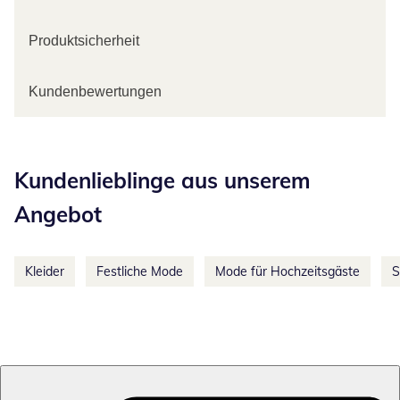
Produktsicherheit
Kundenbewertungen
Kategorie-Empfehlungen überspringen
Kundenlieblinge aus unserem
Angebot
Kleider
Festliche Mode
Mode für Hochzeitsgäste
S