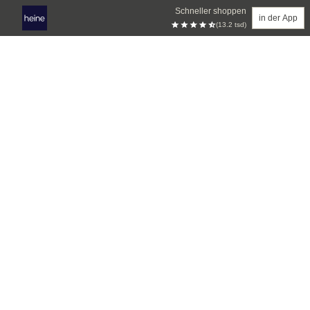
Schneller shoppen
in der App
(13.2 tsd)
Zum Hauptinhalt springen