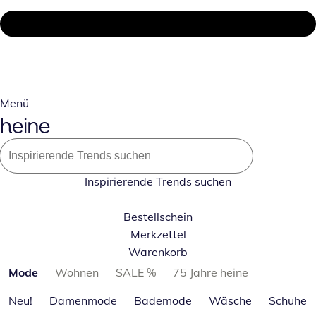
Menü
Inspirierende Trends suchen
Bestellschein
Merkzettel
Warenkorb
Produktkategorien überspringen
Mode
Wohnen
SALE %
75 Jahre heine
Neu!
Damenmode
Bademode
Wäsche
Schuhe