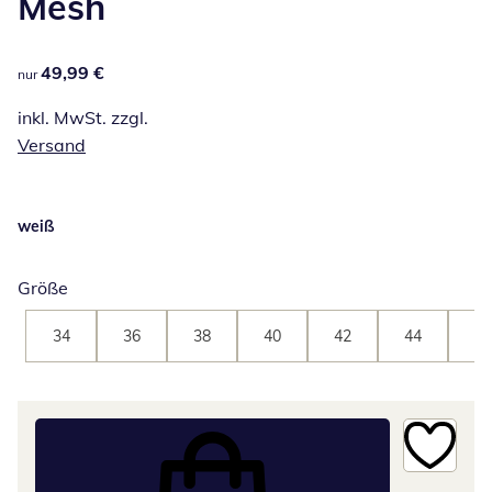
Mesh
49,99 €
49,99 €
nur
inkl. MwSt. zzgl.
Versand
weiß
Größe
34
36
38
40
42
44
46