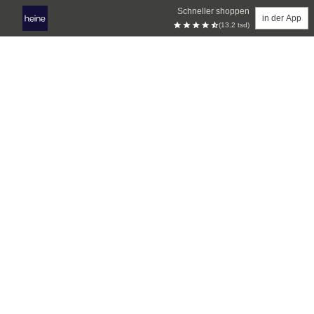
Schneller shoppen
in der App
(13.2 tsd)
Zum Hauptinhalt springen