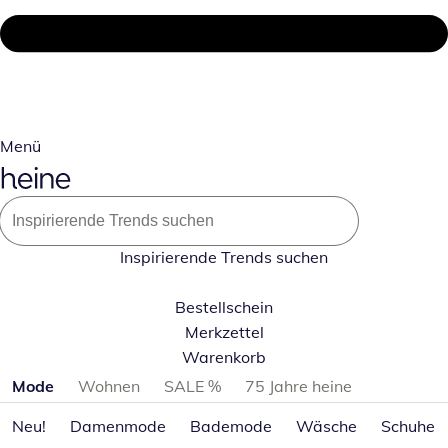
Menü
Inspirierende Trends suchen
Bestellschein
Merkzettel
Warenkorb
Produktkategorien überspringen
Mode
Wohnen
SALE %
75 Jahre heine
Neu!
Damenmode
Bademode
Wäsche
Schuhe