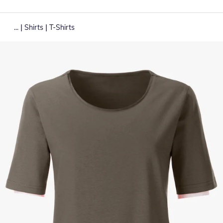
|
|
...
Shirts
T-Shirts