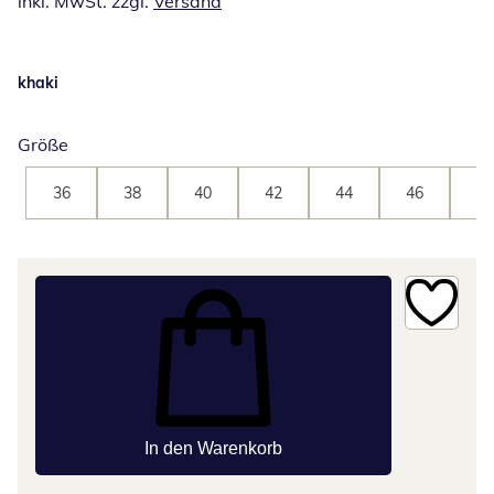
inkl. MwSt. zzgl.
Versand
khaki
Größe
36
38
40
42
44
46
48
In den Warenkorb