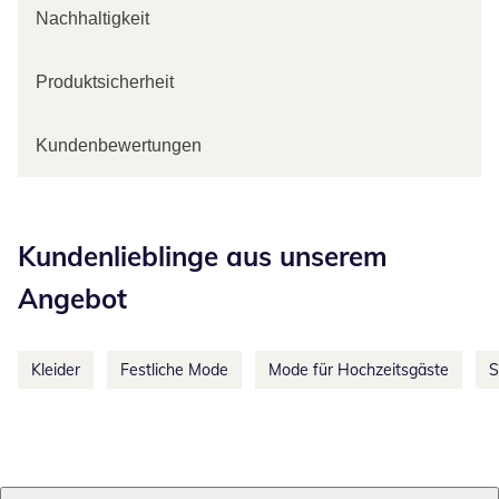
Nachhaltigkeit
Produktsicherheit
Kundenbewertungen
Kategorie-Empfehlungen überspringen
Kundenlieblinge aus unserem
Angebot
Kleider
Festliche Mode
Mode für Hochzeitsgäste
S