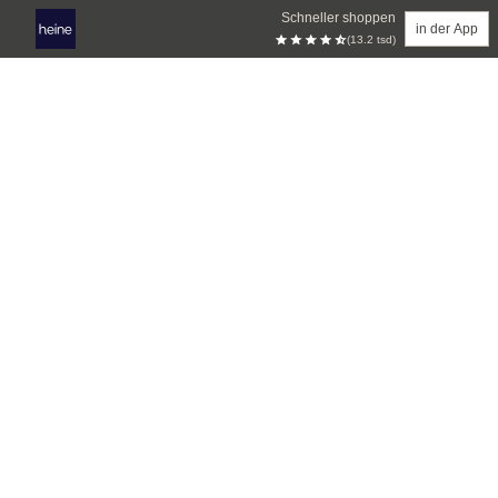
Schneller shoppen
in der App
(13.2 tsd)
Zum Hauptinhalt springen