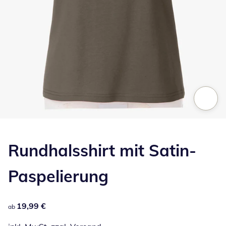
Zum Vergrößern auf das Bild klicken
Rundhalsshirt mit Satin-
Paspelierung
19,99 €
19,99 €
ab