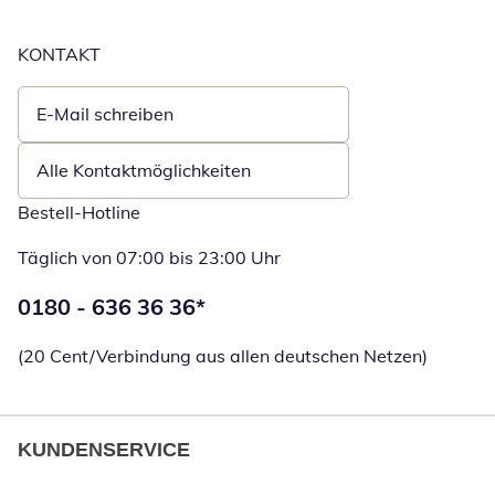
KONTAKT
E-Mail schreiben
Öffnet E-Mail-Client
Alle Kontaktmöglichkeiten
Bestell-Hotline
Täglich von 07:00 bis 23:00 Uhr
Telefonnummer:
0180 - 636 36 36
*
Öffnet Telefon
(20 Cent/Verbindung aus allen deutschen Netzen)
KUNDENSERVICE