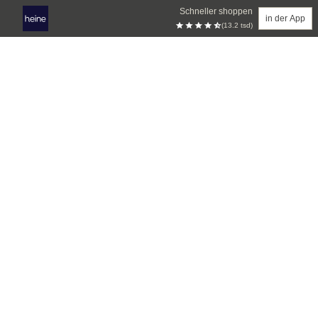
Schneller shoppen
in der App
(13.2 tsd)
Zum Hauptinhalt springen