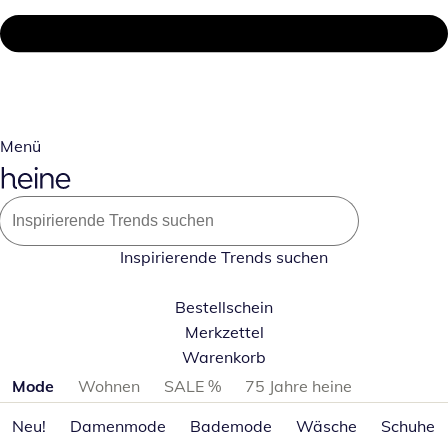
Menü
Inspirierende Trends suchen
Bestellschein
Merkzettel
Warenkorb
Produktkategorien überspringen
Mode
Wohnen
SALE %
75 Jahre heine
Neu!
Damenmode
Bademode
Wäsche
Schuhe