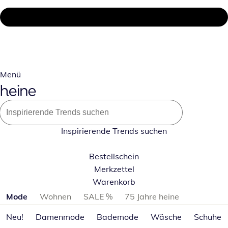
Menü
Inspirierende Trends suchen
Bestellschein
Merkzettel
Warenkorb
Produktkategorien überspringen
Mode
Wohnen
SALE %
75 Jahre heine
Neu!
Damenmode
Bademode
Wäsche
Schuhe