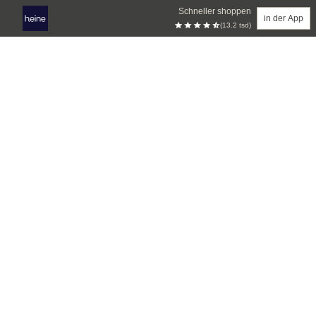
Schneller shoppen
in der App
(13.2 tsd)
Zum Hauptinhalt springen