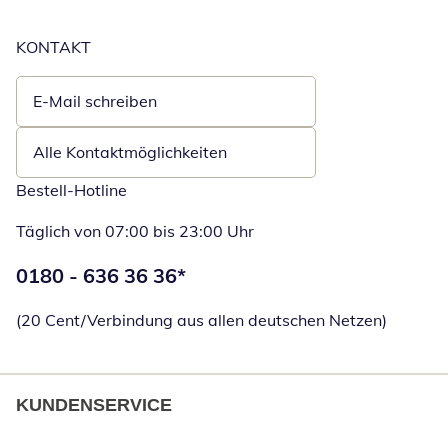
KONTAKT
E-Mail schreiben
Öffnet E-Mail-Client
Alle Kontaktmöglichkeiten
Bestell-Hotline
Täglich von 07:00 bis 23:00 Uhr
Telefonnummer:
0180 - 636 36 36
*
Öffnet Telefon
(20 Cent/Verbindung aus allen deutschen Netzen)
KUNDENSERVICE