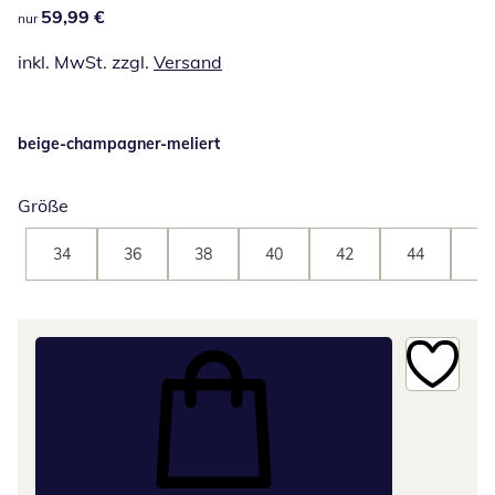
59,99 €
59,99 €
nur
inkl. MwSt. zzgl.
Versand
beige-champagner-meliert
Größe
34
36
38
40
42
44
46