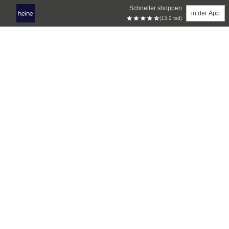
Schneller shoppen
in der App
(13.2 tsd)
Zum Hauptinhalt springen