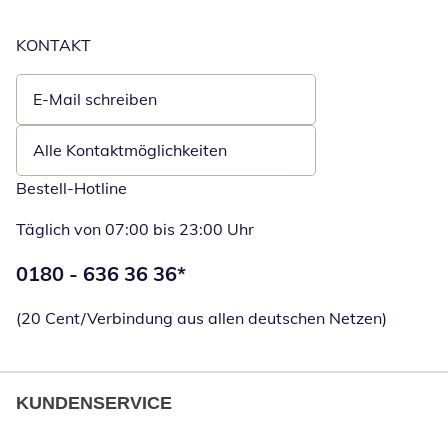
KONTAKT
E-Mail schreiben
Öffnet E-Mail-Client
Alle Kontaktmöglichkeiten
Bestell-Hotline
Täglich von 07:00 bis 23:00 Uhr
Telefonnummer:
0180 - 636 36 36
*
Öffnet Telefon
(20 Cent/Verbindung aus allen deutschen Netzen)
KUNDENSERVICE