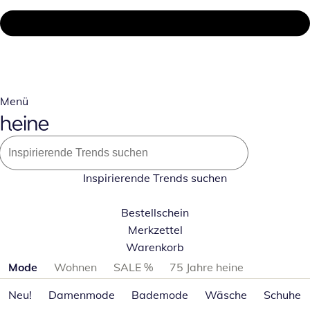
Menü
Inspirierende Trends suchen
Bestellschein
Merkzettel
Warenkorb
Produktkategorien überspringen
Mode
Wohnen
SALE %
75 Jahre heine
Neu!
Damenmode
Bademode
Wäsche
Schuhe