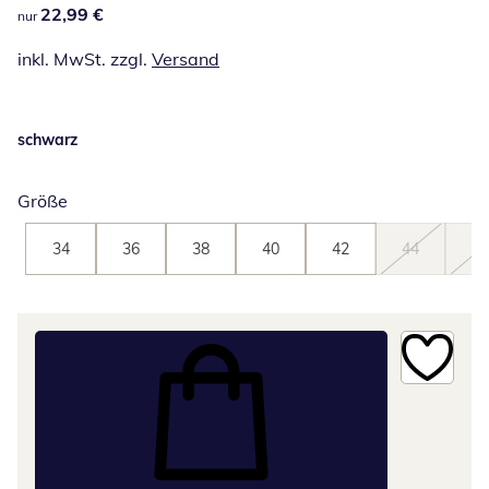
22,99 €
22,99 €
nur
inkl. MwSt. zzgl.
Versand
schwarz
Größe
34
36
38
40
42
44
46