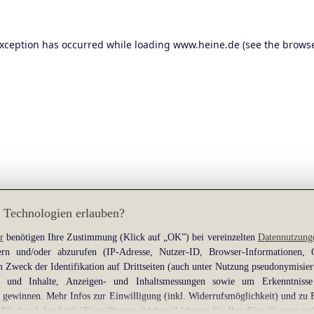
exception has occurred while loading
www.heine.de
(see the
browse
 Technologien erlauben?
r
benötigen Ihre Zustimmung (Klick auf „OK”) bei vereinzelten
Datennutzung
rn und/oder abzurufen (IP-Adresse, Nutzer-ID, Browser-Informationen,
 Zweck der Identifikation auf Drittseiten (auch unter Nutzung pseudonymisier
gen und Inhalte, Anzeigen- und Inhaltsmessungen sowie um Erkenntniss
gewinnen. Mehr Infos zur Einwilligung (inkl. Widerrufsmöglichkeit) und zu 
 Klick auf den Link "Einwilligung ablehnen" können Sie Ihre Einwilligung jed