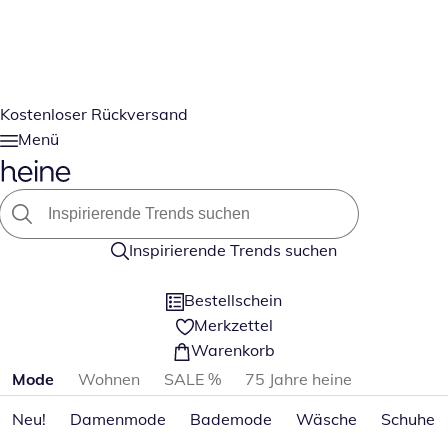
Kostenloser Rückversand
Menü
Inspirierende Trends suchen
Bestellschein
Merkzettel
Warenkorb
Produktkategorien überspringen
Mode
Wohnen
SALE %
75 Jahre heine
Neu!
Damenmode
Bademode
Wäsche
Schuhe