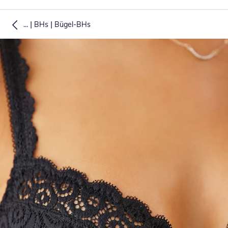
|
|
...
BHs
Bügel-BHs