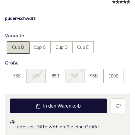
puder+schwarz
Variante
Cup B
Cup C
Cup D
Cup E
Größe
75B
80B
85B
90B
95B
100B
In den Warenkorb
Lieferzeit:
Bitte wählen Sie eine Größe