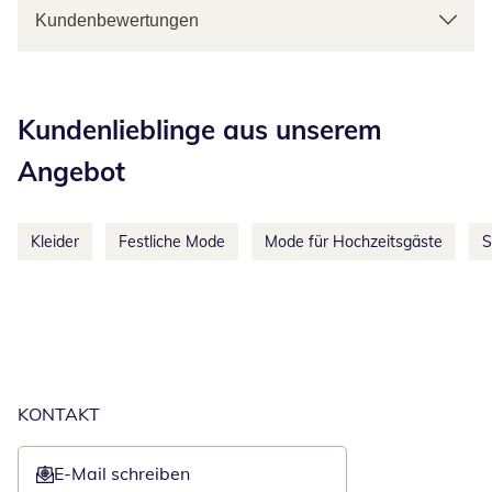
Kundenbewertungen
Kategorie-Empfehlungen überspringen
Kundenlieblinge aus unserem
Angebot
Kleider
Festliche Mode
Mode für Hochzeitsgäste
S
KONTAKT
E-Mail schreiben
Öffnet E-Mail-Client