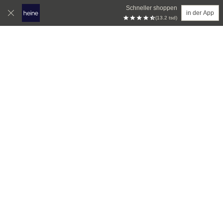
Schneller shoppen
in der App
(13.2 tsd)
Zum Hauptinhalt springen