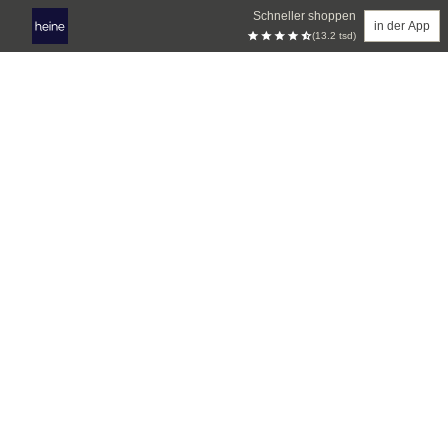
Schneller shoppen
in der App
(13.2 tsd)
Zum Hauptinhalt springen