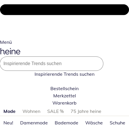
Menü
Inspirierende Trends suchen
Bestellschein
Merkzettel
Warenkorb
Produktkategorien überspringen
Mode
Wohnen
SALE %
75 Jahre heine
Neu!
Damenmode
Bademode
Wäsche
Schuhe