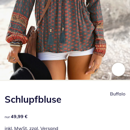
Zum Vergrößern auf das Bild klicken
Buffalo
Schlupfbluse
49,99 €
49,99 €
nur
inkl. MwSt. zzgl.
Versand