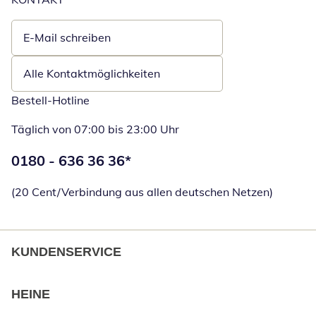
E-Mail schreiben
Öffnet E-Mail-Client
Alle Kontaktmöglichkeiten
Bestell-Hotline
Täglich von 07:00 bis 23:00 Uhr
Telefonnummer:
0180 - 636 36 36
*
Öffnet Telefon
(20 Cent/Verbindung aus allen deutschen Netzen)
KUNDENSERVICE
HEINE