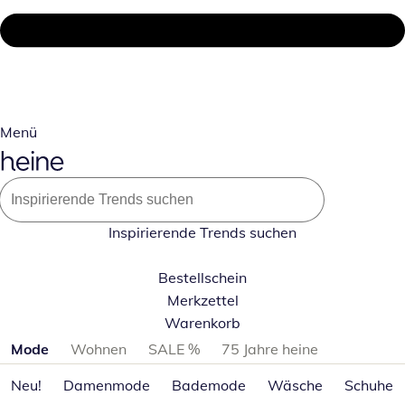
Menü
Inspirierende Trends suchen
Bestellschein
Merkzettel
Warenkorb
Produktkategorien überspringen
Mode
Wohnen
SALE %
75 Jahre heine
Neu!
Damenmode
Bademode
Wäsche
Schuhe