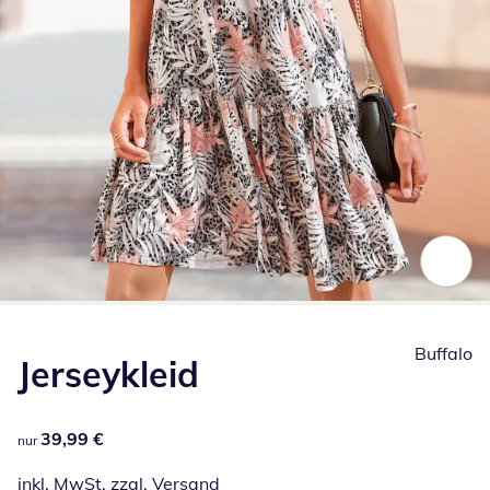
Zum Vergrößern auf das Bild klicken
Buffalo
Jerseykleid
39,99 €
39,99 €
nur
inkl. MwSt. zzgl.
Versand