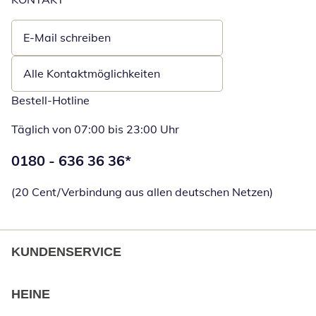
E-Mail schreiben
Öffnet E-Mail-Client
Alle Kontaktmöglichkeiten
Bestell-Hotline
Täglich von 07:00 bis 23:00 Uhr
Telefonnummer:
0180 - 636 36 36
*
Öffnet Telefon
(20 Cent/Verbindung aus allen deutschen Netzen)
KUNDENSERVICE
HEINE