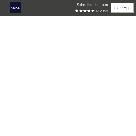
Schneller shoppen
in der App
(13.2 tsd)
Zum Hauptinhalt springen