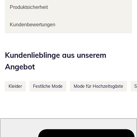
Produktsicherheit
Kundenbewertungen
Kategorie-Empfehlungen überspringen
Kundenlieblinge aus unserem
Angebot
Kleider
Festliche Mode
Mode für Hochzeitsgäste
S