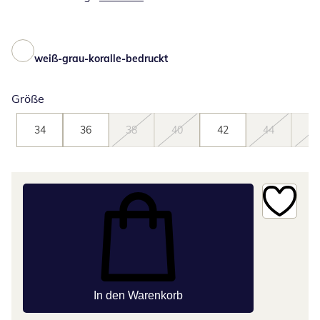
weiß-grau-koralle-bedruckt
Größe
34
36
38
40
42
44
46
In den Warenkorb