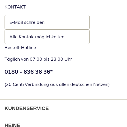
KONTAKT
E-Mail schreiben
Öffnet E-Mail-Client
Alle Kontaktmöglichkeiten
Bestell-Hotline
Täglich von 07:00 bis 23:00 Uhr
Telefonnummer:
0180 - 636 36 36
*
Öffnet Telefon
(20 Cent/Verbindung aus allen deutschen Netzen)
KUNDENSERVICE
HEINE