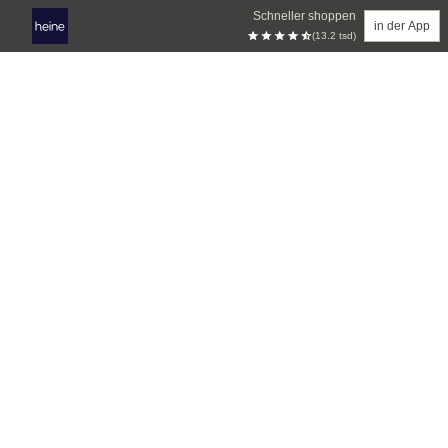
Schneller shoppen
in der App
(13.2 tsd)
Zum Hauptinhalt springen