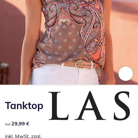
Zum Vergrößern auf das Bild klicken
Tanktop
29,99 €
29,99 €
nur
inkl. MwSt. zzgl.