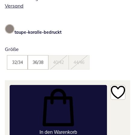
Versand
taupe-koralle-bedruckt
Größe
32/34
36/38
40/42
44/46
In den Warenkorb