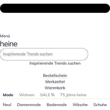
Menü
Inspirierende Trends suchen
Bestellschein
Merkzettel
Warenkorb
Produktkategorien überspringen
Mode
Wohnen
SALE %
75 Jahre heine
Neu!
Damenmode
Bademode
Wäsche
Schuhe