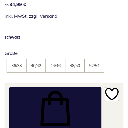
34,99 €
34,99 €
ab
inkl. MwSt. zzgl.
Versand
schwarz
Größe
36/38
40/42
44/46
48/50
52/54