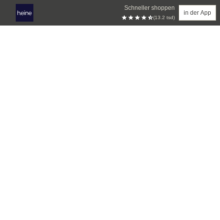
Schneller shoppen
in der App
(13.2 tsd)
Zum Hauptinhalt springen