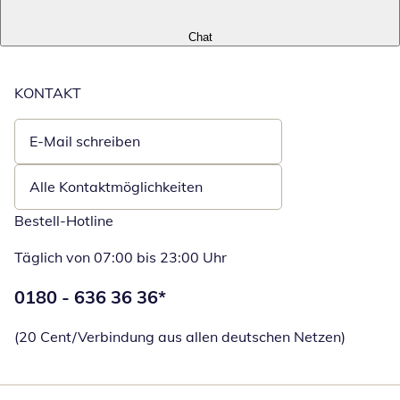
Chat
KONTAKT
E-Mail schreiben
Öffnet E-Mail-Client
Alle Kontaktmöglichkeiten
Bestell-Hotline
Täglich von 07:00 bis 23:00 Uhr
Telefonnummer:
0180 - 636 36 36
*
Öffnet Telefon
(20 Cent/Verbindung aus allen deutschen Netzen)