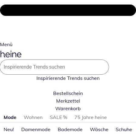
Menü
Inspirierende Trends suchen
Bestellschein
Merkzettel
Warenkorb
Produktkategorien überspringen
Mode
Wohnen
SALE %
75 Jahre heine
Neu!
Damenmode
Bademode
Wäsche
Schuhe