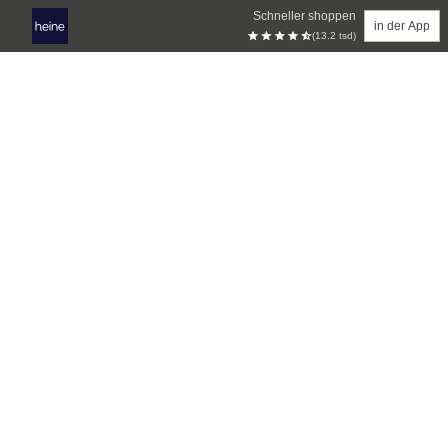
Schneller shoppen
in der App
(13.2 tsd)
Zum Hauptinhalt springen