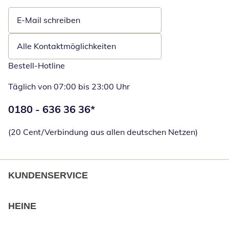
E-Mail schreiben
Öffnet E-Mail-Client
Alle Kontaktmöglichkeiten
Bestell-Hotline
Täglich von 07:00 bis 23:00 Uhr
Telefonnummer:
0180 - 636 36 36
*
Öffnet Telefon
(20 Cent/Verbindung aus allen deutschen Netzen)
KUNDENSERVICE
HEINE