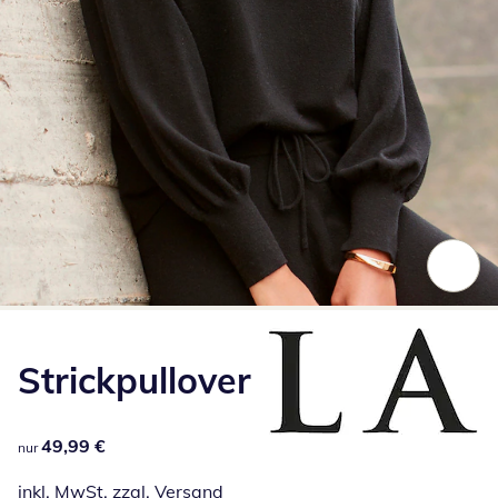
Zum Vergrößern auf das Bild klicken
Strickpullover
49,99 €
49,99 €
nur
inkl. MwSt. zzgl.
Versand