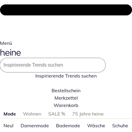
Menü
Inspirierende Trends suchen
Bestellschein
Merkzettel
Warenkorb
Produktkategorien überspringen
Mode
Wohnen
SALE %
75 Jahre heine
Neu!
Damenmode
Bademode
Wäsche
Schuhe