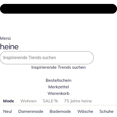
Menü
Inspirierende Trends suchen
Bestellschein
Merkzettel
Warenkorb
Produktkategorien überspringen
Mode
Wohnen
SALE %
75 Jahre heine
Neu!
Damenmode
Bademode
Wäsche
Schuhe