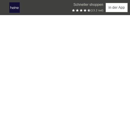
Schneller shoppen
in der App
(13.2 tsd)
Zum Hauptinhalt springen