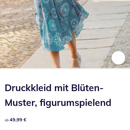
Zum Vergrößern auf das Bild klicken
Druckkleid mit Blüten-
Muster, figurumspielend
49,99 €
49,99 €
ab