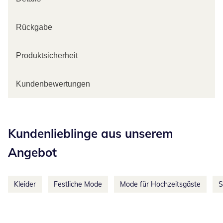
Rückgabe
Produktsicherheit
Kundenbewertungen
Kategorie-Empfehlungen überspringen
Kundenlieblinge aus unserem
Angebot
Kleider
Festliche Mode
Mode für Hochzeitsgäste
S