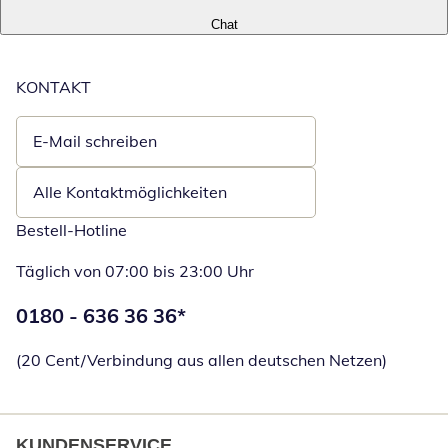
Chat
KONTAKT
E-Mail schreiben
Öffnet E-Mail-Client
Alle Kontaktmöglichkeiten
Bestell-Hotline
Täglich von 07:00 bis 23:00 Uhr
Telefonnummer:
0180 - 636 36 36
*
Öffnet Telefon
(20 Cent/Verbindung aus allen deutschen Netzen)
KUNDENSERVICE