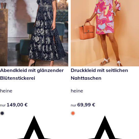
149,00 €
Abendkleid mit glänzender
69,99 €
Druckkleid mit seitlichen
Blütenstickerei
Nahttaschen
heine
heine
149,00 €
149,00 €
69,99 €
69,99 €
nur
nur