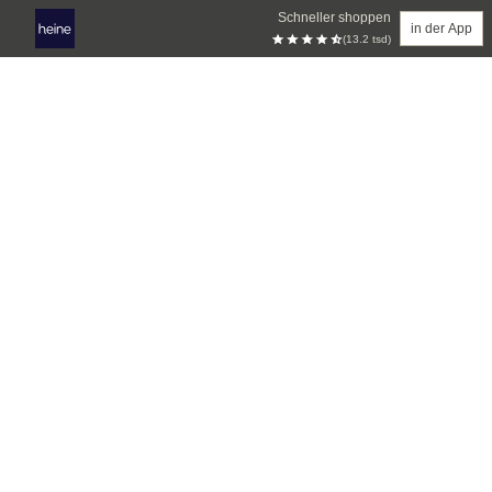
Schneller shoppen
in der App
(13.2 tsd)
Zum Hauptinhalt springen