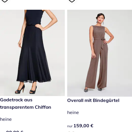
99,99 €
Godetrock aus
159,00 €
Overall mit Bindegürtel
transparentem Chiffon
heine
heine
159,00 €
159,00 €
nur