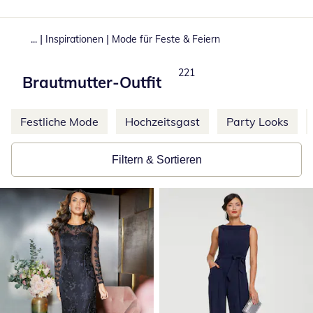
|
|
...
Inspirationen
Mode für Feste & Feiern
Produkte
221
Brautmutter-Outfit
Weitere Kategorien überspringen
Festliche Mode
Hochzeitsgast
Party Looks
Filtern & Sortieren