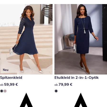
Neu
59,99 €
Spitzenkleid
79,99 €
Etuikleid in 2-in-1-Optik
59,99 €
59,99 €
79,99 €
79,99 €
ab
ab