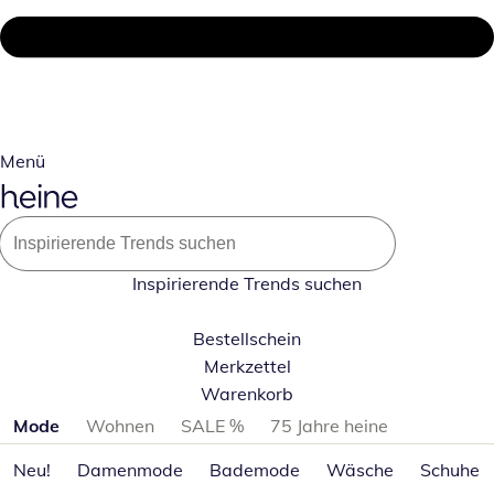
Menü
Inspirierende Trends suchen
Bestellschein
Merkzettel
Warenkorb
Produktkategorien überspringen
Mode
Wohnen
SALE %
75 Jahre heine
Neu!
Damenmode
Bademode
Wäsche
Schuhe