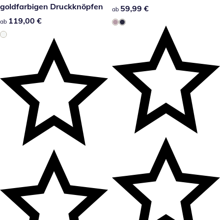
goldfarbigen Druckknöpfen
59,99 €
59,99 €
ab
119,00 €
119,00 €
ab