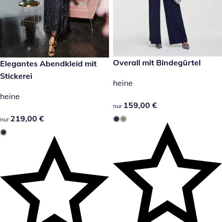
159,00 €
Overall mit Bindegürtel
219,00 €
Elegantes Abendkleid mit
Stickerei
heine
heine
159,00 €
159,00 €
nur
219,00 €
219,00 €
nur