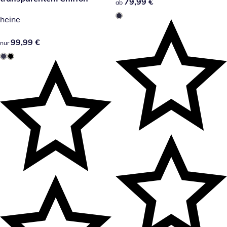
79,99 €
79,99 €
ab
heine
99,99 €
99,99 €
nur