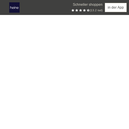
Schneller shoppen
in der App
(13.2 tsd)
Zum Hauptinhalt springen