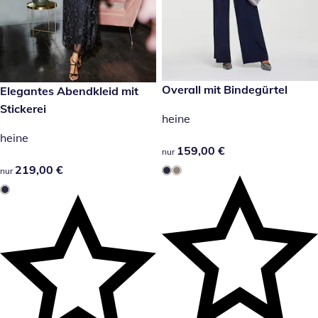
159,00 €
Overall mit Bindegürtel
219,00 €
Elegantes Abendkleid mit
Stickerei
heine
heine
159,00 €
159,00 €
nur
219,00 €
219,00 €
nur