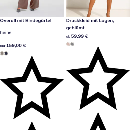
159,00 €
Overall mit Bindegürtel
59,99 €
Druckkleid mit Lagen,
geblümt
heine
59,99 €
59,99 €
ab
159,00 €
159,00 €
nur