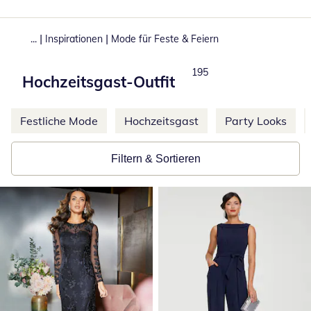
|
|
...
Inspirationen
Mode für Feste & Feiern
Produkte
195
Hochzeitsgast-Outfit
Weitere Kategorien überspringen
Festliche Mode
Hochzeitsgast
Party Looks
Filtern & Sortieren