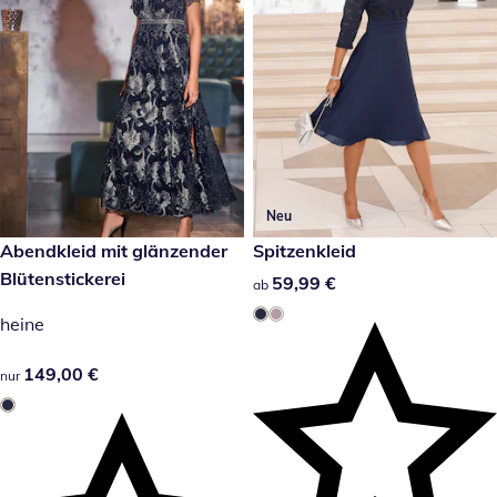
Neu
149,00 €
Abendkleid mit glänzender
59,99 €
Spitzenkleid
Blütenstickerei
59,99 €
59,99 €
ab
heine
149,00 €
149,00 €
nur