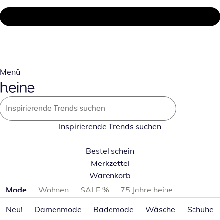
Menü
Inspirierende Trends suchen
Bestellschein
Merkzettel
Warenkorb
Produktkategorien überspringen
Mode
Wohnen
SALE %
75 Jahre heine
Neu!
Damenmode
Bademode
Wäsche
Schuhe