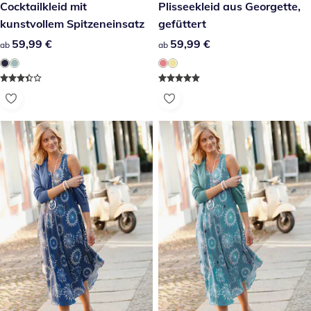
59,99 €
Cocktailkleid mit
59,99 €
Plisseekleid aus Georgette,
kunstvollem Spitzeneinsatz
gefüttert
59,99 €
59,99 €
59,99 €
59,99 €
ab
ab