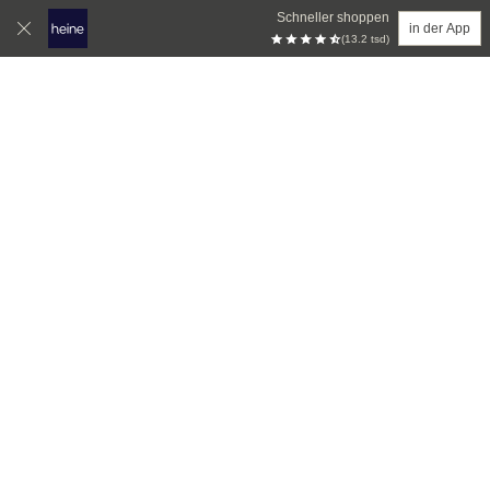
Schneller shoppen
in der App
(13.2 tsd)
Zum Hauptinhalt springen