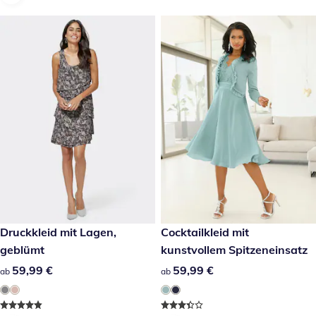
59,99 €
Druckkleid mit Lagen,
59,99 €
Cocktailkleid mit
geblümt
kunstvollem Spitzeneinsatz
59,99 €
59,99 €
59,99 €
59,99 €
ab
ab