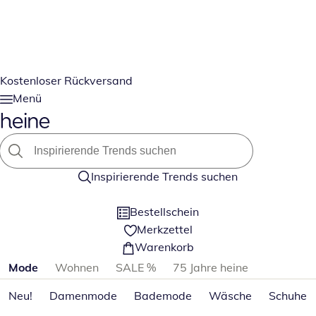
Kostenloser Rückversand
Menü
Inspirierende Trends suchen
Bestellschein
Merkzettel
Warenkorb
Produktkategorien überspringen
Mode
Wohnen
SALE %
75 Jahre heine
Neu!
Damenmode
Bademode
Wäsche
Schuhe