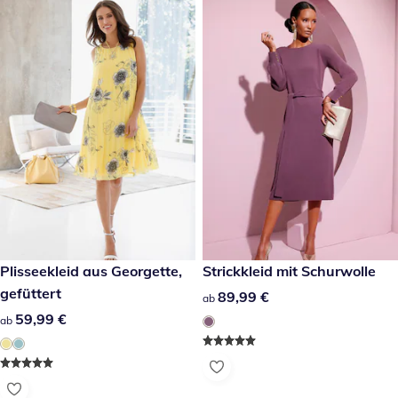
59,99 €
Plisseekleid aus Georgette,
89,99 €
Strickkleid mit Schurwolle
gefüttert
89,99 €
89,99 €
ab
59,99 €
59,99 €
ab