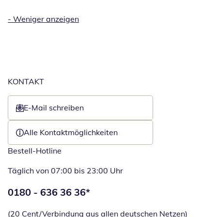
-
Weniger anzeigen
KONTAKT
E-Mail schreiben
Öffnet E-Mail-Client
Alle Kontaktmöglichkeiten
Bestell-Hotline
Täglich von 07:00 bis 23:00 Uhr
Telefonnummer:
0180 - 636 36 36
*
Öffnet Telefon
(20 Cent/Verbindung aus allen deutschen Netzen)