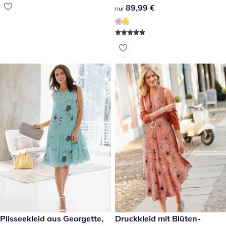
89,99 €
89,99 €
nur
67,99 €
Plisseekleid aus Georgette,
49,99 €
Druckkleid mit Blüten-