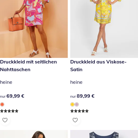
69,99 €
Druckkleid mit seitlichen
89,99 €
Druckkleid aus Viskose-
Nahttaschen
Satin
heine
heine
69,99 €
69,99 €
89,99 €
89,99 €
nur
nur