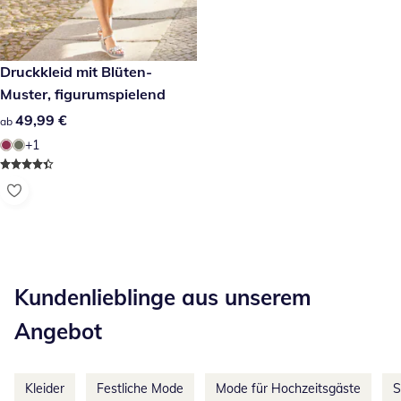
49,99 €
Druckkleid mit Blüten-
Muster, figurumspielend
49,99 €
49,99 €
ab
+1
Kategorie-Empfehlungen überspringen
Kundenlieblinge aus unserem
Angebot
Kleider
Festliche Mode
Mode für Hochzeitsgäste
S