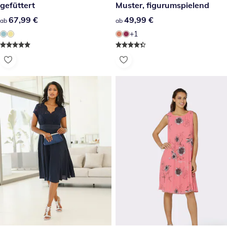
gefüttert
Muster, figurumspielend
67,99 €
67,99 €
49,99 €
49,99 €
ab
ab
+1