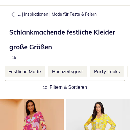
|
|
...
Inspirationen
Mode für Feste & Feiern
Schlankmachende festliche Kleider
große Größen
Produkte
19
Weitere Kategorien überspringen
Festliche Mode
Hochzeitsgast
Party Looks
Filtern & Sortieren