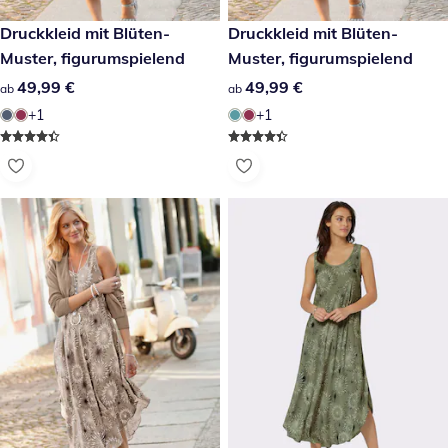
49,99 €
Druckkleid mit Blüten-
49,99 €
Druckkleid mit Blüten-
Muster, figurumspielend
Muster, figurumspielend
49,99 €
49,99 €
49,99 €
49,99 €
ab
ab
+1
+1