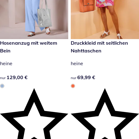
129,00 €
Hosenanzug mit weitem
69,99 €
Druckkleid mit seitlichen
Bein
Nahttaschen
heine
heine
129,00 €
129,00 €
69,99 €
69,99 €
nur
nur