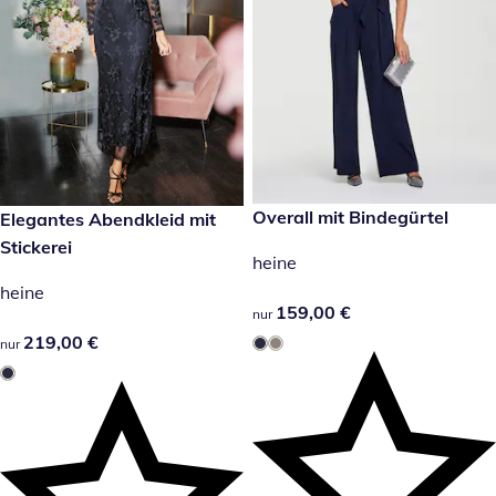
159,00 €
Overall mit Bindegürtel
219,00 €
Elegantes Abendkleid mit
Stickerei
heine
heine
159,00 €
159,00 €
nur
219,00 €
219,00 €
nur