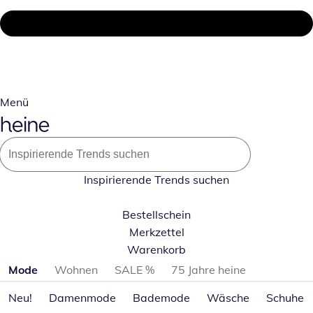
Menü
Inspirierende Trends suchen
Bestellschein
Merkzettel
Warenkorb
Produktkategorien überspringen
Mode
Wohnen
SALE %
75 Jahre heine
Neu!
Damenmode
Bademode
Wäsche
Schuhe