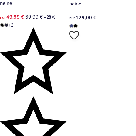
heine
heine
reduzierter Preis 49,99 €, vorheriger Preis: 69,99 €
49,99 €
69,99 €
129,00 €
129,00 €
nur
– 28 %
nur
+2