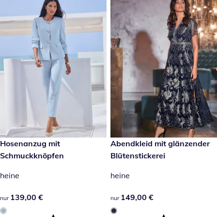
139,00 €
Hosenanzug mit
149,00 €
Abendkleid mit glänzender
Schmuckknöpfen
Blütenstickerei
heine
heine
139,00 €
139,00 €
149,00 €
149,00 €
nur
nur