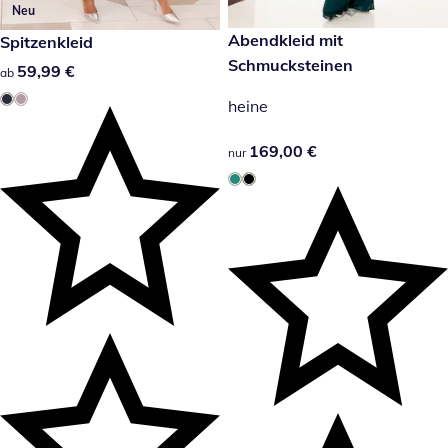
Neu
169,00 €
Abendkleid mit
59,99 €
Spitzenkleid
Schmucksteinen
59,99 €
59,99 €
ab
heine
169,00 €
169,00 €
nur