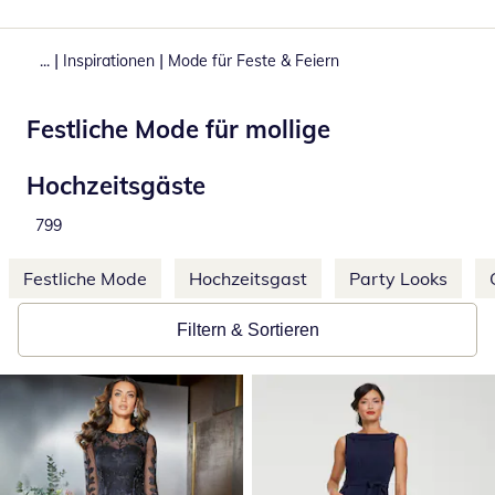
|
|
...
Inspirationen
Mode für Feste & Feiern
Festliche Mode für mollige
Hochzeitsgäste
Produkte
799
Weitere Kategorien überspringen
Festliche Mode
Hochzeitsgast
Party Looks
Filtern & Sortieren