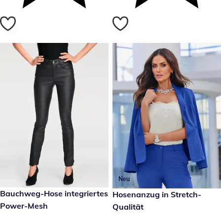
Neu
reduzierter Preis 49,99 €, vorheriger Preis: 69,99 €
Bauchweg-Hose integriertes
129,00 €
Hosenanzug in Stretch-
-28 %
Power-Mesh
Qualität