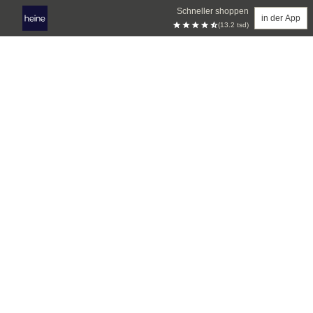
Schneller shoppen
in der App
(13.2 tsd)
Zum Hauptinhalt springen