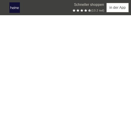
Schneller shoppen
in der App
(13.2 tsd)
Zum Hauptinhalt springen