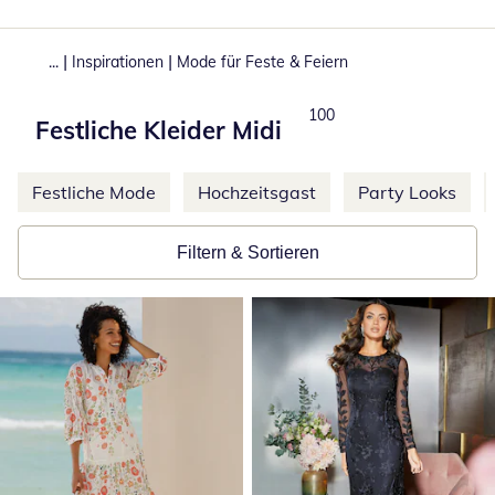
|
|
...
Inspirationen
Mode für Feste & Feiern
Produkte
100
Festliche Kleider Midi
Weitere Kategorien überspringen
Festliche Mode
Hochzeitsgast
Party Looks
Filtern & Sortieren