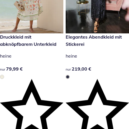
79,99 €
Druckkleid mit
219,00 €
Elegantes Abendkleid mit
abknöpfbarem Unterkleid
Stickerei
heine
heine
79,99 €
79,99 €
219,00 €
219,00 €
nur
nur