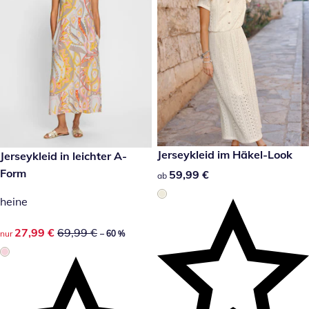
59,99 €
Jerseykleid im Häkel-Look
reduzierter Preis 27,99 €, vorheriger Preis: 69,99 €
Jerseykleid in leichter A-
-60 %
Form
59,99 €
59,99 €
ab
heine
reduzierter Preis 27,99 €, vorheriger Preis: 69,99 €
27,99 €
69,99 €
nur
– 60 %