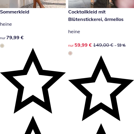
79,99 €
Sommerkleid
reduzierter Preis 59,99 €, vor
Cocktailkleid mit
-59 %
Blütenstickerei, ärmellos
heine
heine
79,99 €
79,99 €
nur
reduzierter Preis 59,99 €, vor
59,99 €
149,00 €
nur
– 59 %