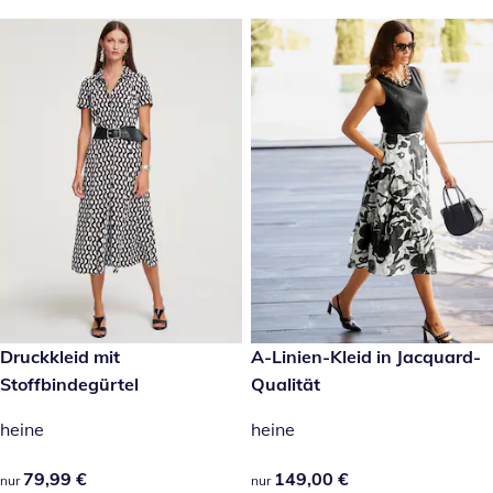
79,99 €
Druckkleid mit
149,00 €
A-Linien-Kleid in Jacquard-
Stoffbindegürtel
Qualität
heine
heine
79,99 €
79,99 €
149,00 €
149,00 €
nur
nur