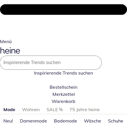
Menü
Inspirierende Trends suchen
Bestellschein
Merkzettel
Warenkorb
Produktkategorien überspringen
Mode
Wohnen
SALE %
75 Jahre heine
Neu!
Damenmode
Bademode
Wäsche
Schuhe