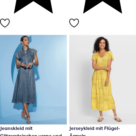
79,99 €
Jeanskleid mit
49,99 €
Jerseykleid mit Flügel-
Glitzersteinchen vorne und
Ärmeln