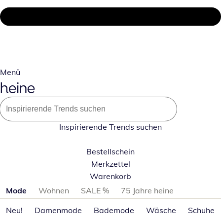
Menü
Inspirierende Trends suchen
Bestellschein
Merkzettel
Warenkorb
Produktkategorien überspringen
Mode
Wohnen
SALE %
75 Jahre heine
Neu!
Damenmode
Bademode
Wäsche
Schuhe