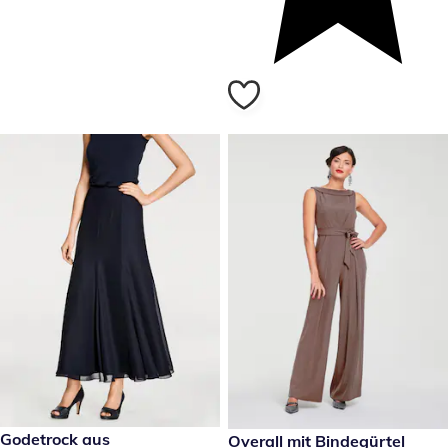
99,99 €
Godetrock aus
159,00 €
Overall mit Bindegürtel