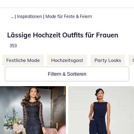
|
|
...
Inspirationen
Mode für Feste & Feiern
Lässige Hochzeit Outfits für Frauen
Produkte
353
Weitere Kategorien überspringen
Festliche Mode
Hochzeitsgast
Party Looks
Filtern & Sortieren