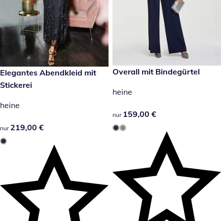
159,00 €
Overall mit Bindegürtel
219,00 €
Elegantes Abendkleid mit
Stickerei
heine
heine
159,00 €
159,00 €
nur
219,00 €
219,00 €
nur