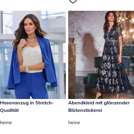
Neu
129,00 €
Hosenanzug in Stretch-
149,00 €
Abendkleid mit glänzender
Qualität
Blütenstickerei
heine
heine