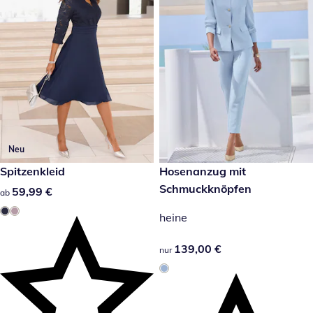
Neu
59,99 €
Spitzenkleid
139,00 €
Hosenanzug mit
Schmuckknöpfen
59,99 €
59,99 €
ab
heine
139,00 €
139,00 €
nur