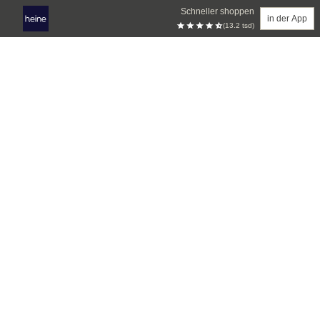
Schneller shoppen
in der App
(13.2 tsd)
Zum Hauptinhalt springen