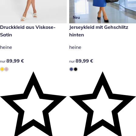
Neu
89,99 €
Druckkleid aus Viskose-
89,99 €
Jerseykleid mit Gehschlitz
Satin
hinten
heine
heine
89,99 €
89,99 €
89,99 €
89,99 €
nur
nur