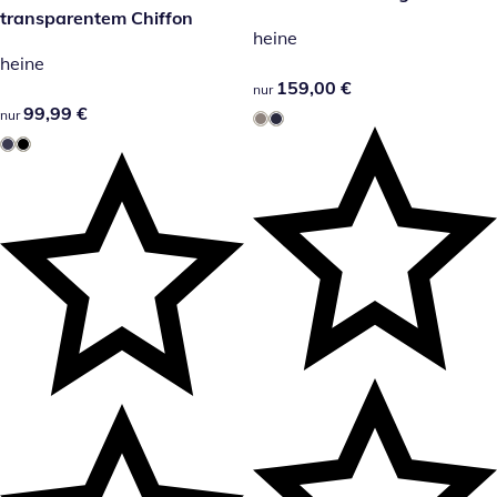
transparentem Chiffon
heine
heine
159,00 €
159,00 €
nur
99,99 €
99,99 €
nur