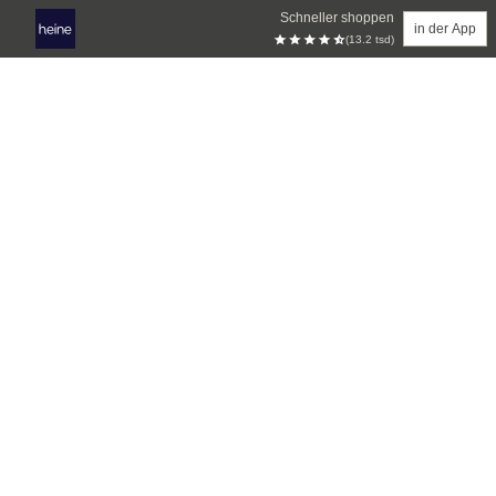
Schneller shoppen
in der App
(13.2 tsd)
Zum Hauptinhalt springen