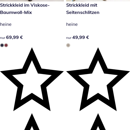
69,99 €
Strickkleid im Viskose-
49,99 €
Strickkleid mit
Baumwoll-Mix
Seitenschlitzen
heine
heine
69,99 €
69,99 €
49,99 €
49,99 €
nur
nur