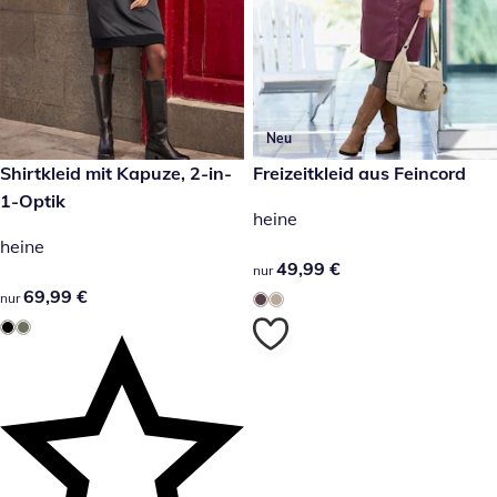
Neu
69,99 €
Shirtkleid mit Kapuze, 2-in-
49,99 €
Freizeitkleid aus Feincord
1-Optik
heine
heine
49,99 €
49,99 €
nur
69,99 €
69,99 €
nur