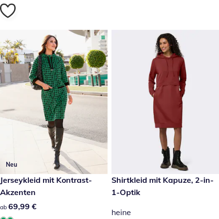
Neu
69,99 €
Jerseykleid mit Kontrast-
69,99 €
Shirtkleid mit Kapuze, 2-in-
Akzenten
1-Optik
69,99 €
69,99 €
ab
heine