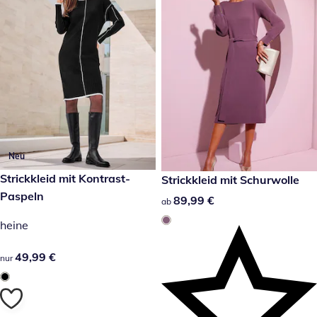
Neu
49,99 €
Strickkleid mit Kontrast-
89,99 €
Strickkleid mit Schurwolle
Paspeln
89,99 €
89,99 €
ab
heine
49,99 €
49,99 €
nur