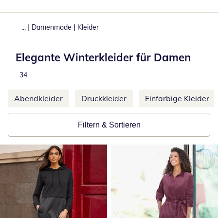
|
|
...
Damenmode
Kleider
Elegante Winterkleider für Damen
Produkte
34
Weitere Kategorien überspringen
Abendkleider
Druckkleider
Einfarbige Kleider
Filtern & Sortieren