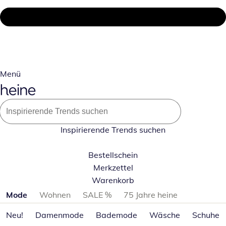
Menü
Inspirierende Trends suchen
Bestellschein
Merkzettel
Warenkorb
Produktkategorien überspringen
Mode
Wohnen
SALE %
75 Jahre heine
Neu!
Damenmode
Bademode
Wäsche
Schuhe