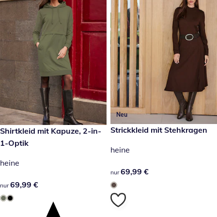
Neu
69,99 €
Strickkleid mit Stehkragen
69,99 €
Shirtkleid mit Kapuze, 2-in-
1-Optik
heine
heine
69,99 €
69,99 €
nur
69,99 €
69,99 €
nur