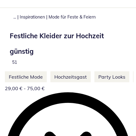
|
|
...
Inspirationen
Mode für Feste & Feiern
Festliche Kleider zur Hochzeit
günstig
Produkte
51
Weitere Kategorien überspringen
Festliche Mode
Hochzeitsgast
Party Looks
29,00 € - 75,00 €