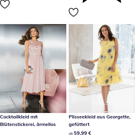
reduzierter Preis 59,99 €, vorheriger Preis: 149,00 €
Cocktailkleid mit
59,99 €
Plisseekleid aus Georgette,
-59 %
Blütenstickerei, ärmellos
gefüttert
59,99 €
59,99 €
ab