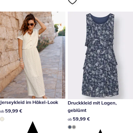
59,99 €
Jerseykleid im Häkel-Look
59,99 €
Druckkleid mit Lagen,
geblümt
59,99 €
59,99 €
ab
59,99 €
59,99 €
ab