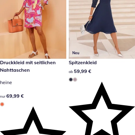
Neu
69,99 €
Druckkleid mit seitlichen
59,99 €
Spitzenkleid
Nahttaschen
59,99 €
59,99 €
ab
heine
69,99 €
69,99 €
nur