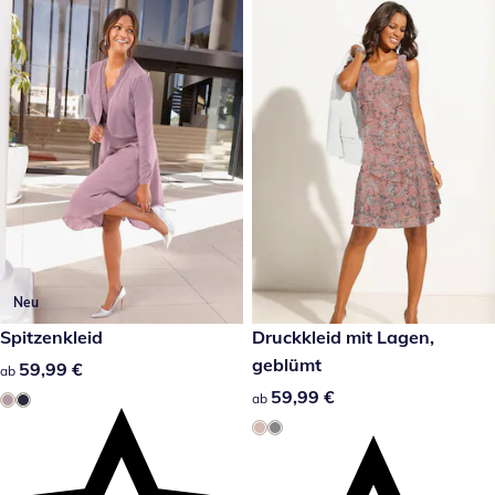
Neu
59,99 €
Spitzenkleid
59,99 €
Druckkleid mit Lagen,
geblümt
59,99 €
59,99 €
ab
59,99 €
59,99 €
ab