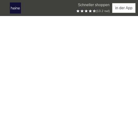
Schneller shoppen
in der App
(13.2 tsd)
Zum Hauptinhalt springen