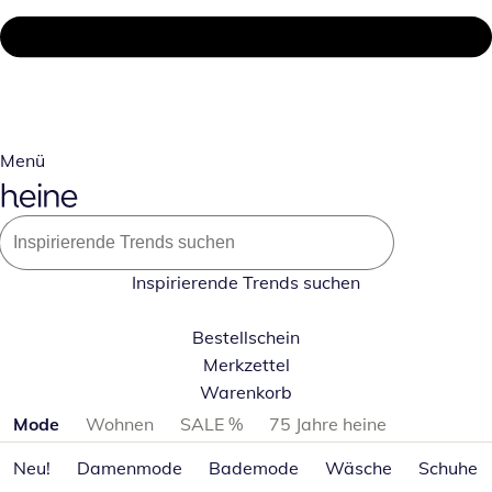
Menü
Inspirierende Trends suchen
Bestellschein
Merkzettel
Warenkorb
Produktkategorien überspringen
Mode
Wohnen
SALE %
75 Jahre heine
Neu!
Damenmode
Bademode
Wäsche
Schuhe