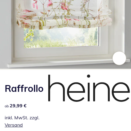
Zum Vergrößern auf das Bild klicken
Raffrollo
29,99 €
29,99 €
ab
inkl. MwSt. zzgl.
Versand