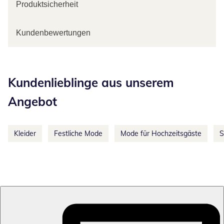
Produktsicherheit
Kundenbewertungen
Kategorie-Empfehlungen überspringen
Kundenlieblinge aus unserem
Angebot
Kleider
Festliche Mode
Mode für Hochzeitsgäste
S