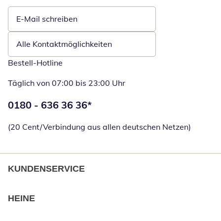
E-Mail schreiben
Öffnet E-Mail-Client
Alle Kontaktmöglichkeiten
Bestell-Hotline
Täglich von 07:00 bis 23:00 Uhr
Telefonnummer:
0180 - 636 36 36
*
Öffnet Telefon
(20 Cent/Verbindung aus allen deutschen Netzen)
KUNDENSERVICE
HEINE