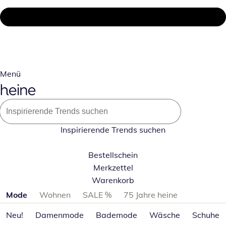
Menü
Inspirierende Trends suchen
Bestellschein
Merkzettel
Warenkorb
Produktkategorien überspringen
Mode
Wohnen
SALE %
75 Jahre heine
Neu!
Damenmode
Bademode
Wäsche
Schuhe