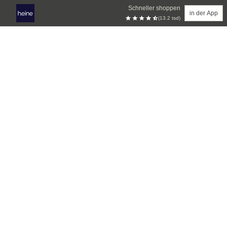
Schneller shoppen
in der App
(13.2 tsd)
Zum Hauptinhalt springen