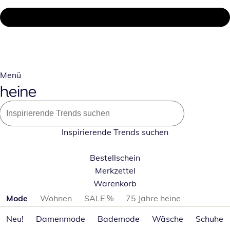
Menü
Inspirierende Trends suchen
Bestellschein
Merkzettel
Warenkorb
Produktkategorien überspringen
Mode
Wohnen
SALE %
75 Jahre heine
Neu!
Damenmode
Bademode
Wäsche
Schuhe