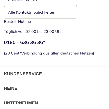
Öffnet E-Mail-Client
Alle Kontaktmöglichkeiten
Bestell-Hotline
Täglich von 07:00 bis 23:00 Uhr
Telefonnummer:
0180 - 636 36 36
*
Öffnet Telefon
(20 Cent/Verbindung aus allen deutschen Netzen)
KUNDENSERVICE
HEINE
UNTERNEHMEN