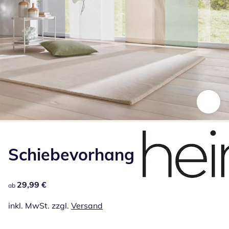
Zum Vergrößern auf das Bild klicken
Schiebevorhang
29,99 €
29,99 €
ab
inkl. MwSt. zzgl.
Versand