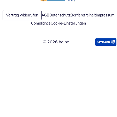
Öffnet in neuem Fenster
Öffnet in neuem Fenster
Vertrag widerrufen
AGB
Datenschutz
Barrierefreiheit
Impressum
Compliance
Cookie-Einstellungen
© 2026 heine