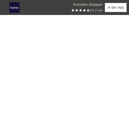
Schneller shoppen
in der App
(13.2 tsd)
Zum Hauptinhalt springen