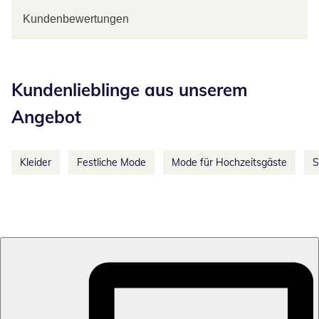
Kundenbewertungen
Kategorie-Empfehlungen überspringen
Kundenlieblinge aus unserem
Angebot
Kleider
Festliche Mode
Mode für Hochzeitsgäste
S