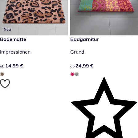
Neu
14,99 €
Badematte
24,99 €
Badgarnitur
Impressionen
Grund
14,99 €
14,99 €
24,99 €
24,99 €
ab
ab