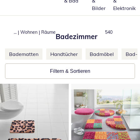
& Bad
&
&
Bilder
Elektronik
|
|
...
Wohnen
Räume
Produkte
540
Badezimmer
Weitere Kategorien überspringen
Badematten
Handtücher
Badmöbel
Bad-A
Filtern & Sortieren