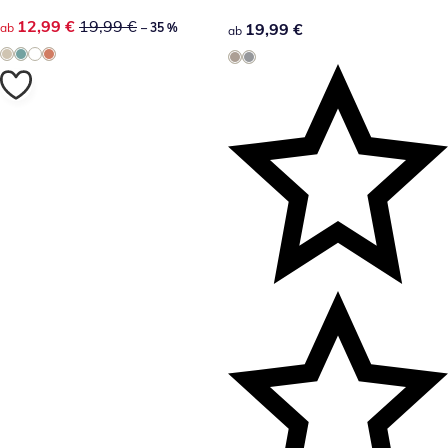
reduzierter Preis 12,99 €, vorheriger Preis: 19,99 €
12,99 €
19,99 €
19,99 €
19,99 €
ab
– 35 %
ab