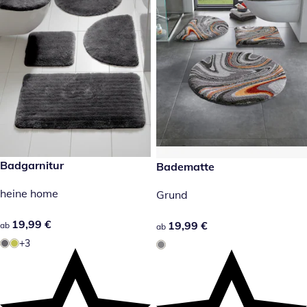
19,99 €
Badgarnitur
19,99 €
Badematte
heine home
Grund
19,99 €
19,99 €
19,99 €
19,99 €
ab
ab
+3