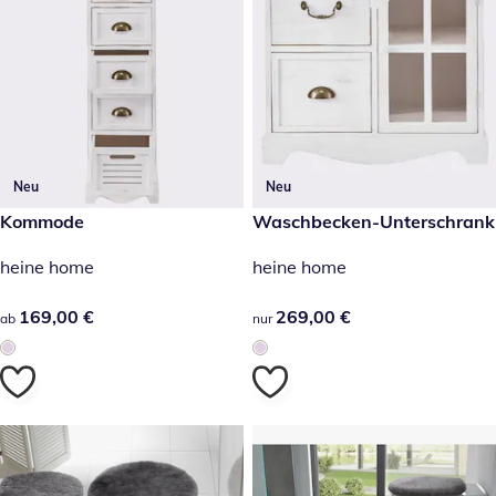
Neu
Neu
169,00 €
Kommode
269,00 €
Waschbecken-Unterschrank
heine home
heine home
169,00 €
169,00 €
269,00 €
269,00 €
ab
nur