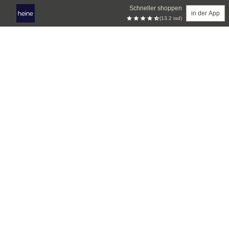
Schneller shoppen
in der App
(13.2 tsd)
Zum Hauptinhalt springen