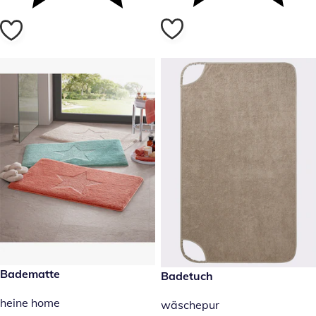
reduzierter Preis 12,99 €, vorheriger Preis: 19,99 €
Badematte
19,99 €
Badetuch
-35 %
heine home
wäschepur