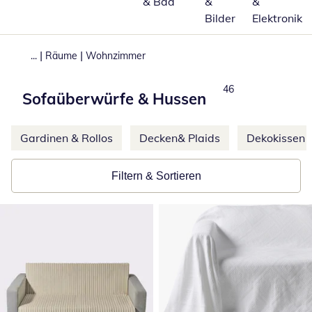
& Bad
&
&
Bilder
Elektronik
|
|
...
Räume
Wohnzimmer
Produkte
46
Sofaüberwürfe & Hussen
Weitere Kategorien überspringen
Gardinen & Rollos
Decken& Plaids
Dekokissen 
Filtern & Sortieren