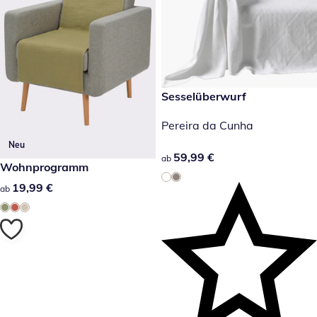
59,99 €
Sesselüberwurf
Pereira da Cunha
Neu
59,99 €
59,99 €
ab
19,99 €
Wohnprogramm
19,99 €
19,99 €
ab