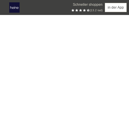
Schneller shoppen
in der App
(13.2 tsd)
Zum Hauptinhalt springen