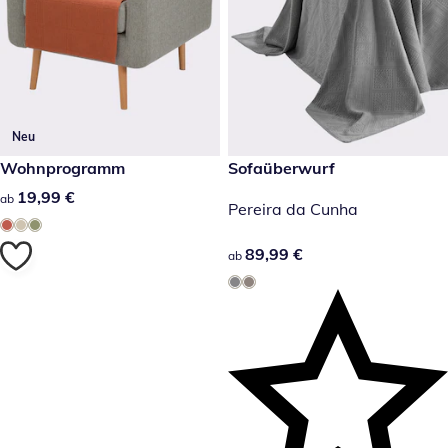
Neu
19,99 €
Wohnprogramm
89,99 €
Sofaüberwurf
19,99 €
19,99 €
ab
Pereira da Cunha
89,99 €
89,99 €
ab