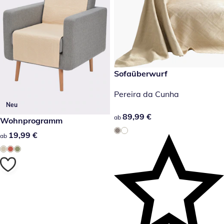
89,99 €
Sofaüberwurf
Pereira da Cunha
Neu
89,99 €
89,99 €
ab
19,99 €
Wohnprogramm
19,99 €
19,99 €
ab