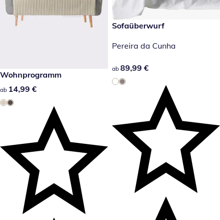
89,99 €
Sofaüberwurf
Pereira da Cunha
89,99 €
89,99 €
ab
14,99 €
Wohnprogramm
14,99 €
14,99 €
ab