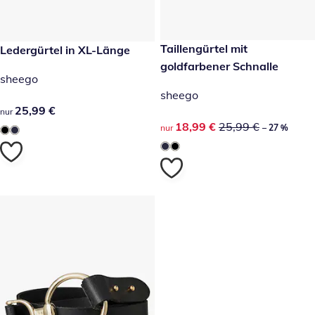
reduzierter Preis 18,99 €, vor
Taillengürtel mit
25,99 €
Ledergürtel in XL-Länge
-27 %
goldfarbener Schnalle
sheego
sheego
25,99 €
25,99 €
nur
reduzierter Preis 18,99 €, vor
18,99 €
25,99 €
nur
– 27 %