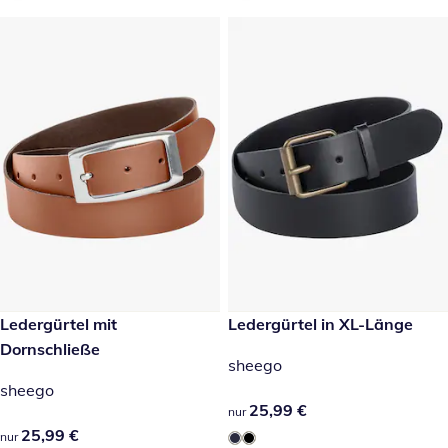
25,99 €
Ledergürtel mit
25,99 €
Ledergürtel in XL-Länge
Dornschließe
sheego
sheego
25,99 €
25,99 €
nur
25,99 €
25,99 €
nur