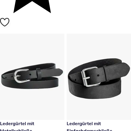
25,99 €
Ledergürtel mit
25,99 €
Ledergürtel mit
Metallschließe
Einfachdornschließe