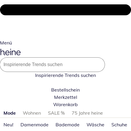
Menü
Inspirierende Trends suchen
Bestellschein
Merkzettel
Warenkorb
Produktkategorien überspringen
Mode
Wohnen
SALE %
75 Jahre heine
Neu!
Damenmode
Bademode
Wäsche
Schuhe