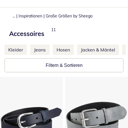
|
|
...
Inspirationen
Große Größen by Sheego
Produkte
11
Accessoires
Weitere Kategorien überspringen
Kleider
Jeans
Hosen
Jacken & Mäntel
Filtern & Sortieren