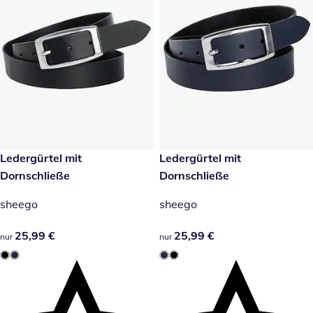
25,99 €
Ledergürtel mit
25,99 €
Ledergürtel mit
Dornschließe
Dornschließe
sheego
sheego
25,99 €
25,99 €
25,99 €
25,99 €
nur
nur