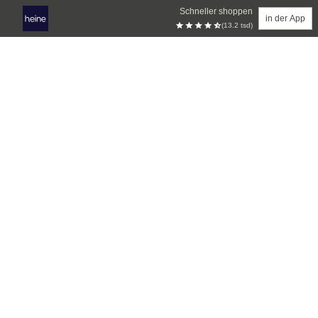
Schneller shoppen
in der App
(13.2 tsd)
Zum Hauptinhalt springen