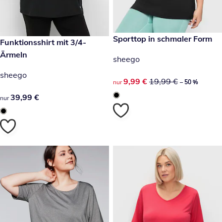
reduzierter Preis 9,99 €, vorh
Sporttop in schmaler Form
-50 %
39,99 €
Funktionsshirt mit 3/4-
Ärmeln
sheego
sheego
reduzierter Preis 9,99 €, vorh
9,99 €
19,99 €
nur
– 50 %
39,99 €
39,99 €
nur