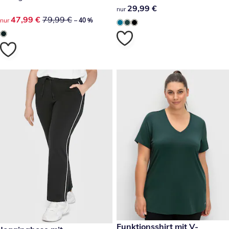
29,99 €
29,99 €
nur
reduzierter Preis 47,99 €, vorheriger Preis: 79,99 €
47,99 €
79,99 €
nur
– 40 %
29,99 €
Funktionsshirt mit V-