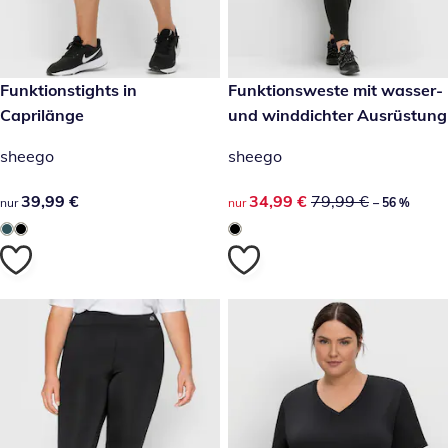
39,99 €
Funktionstights in
reduzierter Preis 34,99 €, vor
Funktionsweste mit wasser-
-56 %
Caprilänge
und winddichter Ausrüstung
sheego
sheego
39,99 €
39,99 €
reduzierter Preis 34,99 €, vor
34,99 €
79,99 €
nur
nur
– 56 %