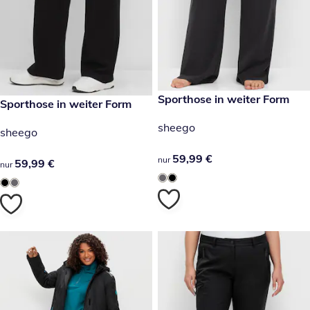
59,99 €
Sporthose in weiter Form
59,99 €
Sporthose in weiter Form
sheego
sheego
59,99 €
59,99 €
nur
59,99 €
59,99 €
nur