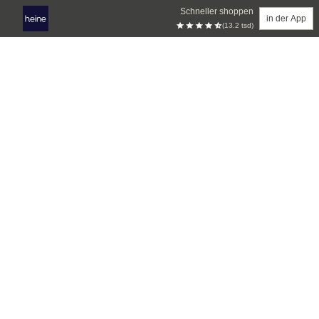
Schneller shoppen
in der App
(13.2 tsd)
Zum Hauptinhalt springen