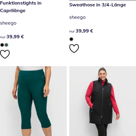
39,99 €
Funktionstights in
39,99 €
Sweathose in 3/4-Länge
Caprilänge
sheego
sheego
39,99 €
39,99 €
nur
39,99 €
39,99 €
nur