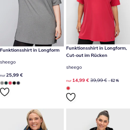
reduzierter Preis 14,99 €, vor
Funktionsshirt in Longform,
-62 %
25,99 €
Funktionsshirt in Longform
Cut-out im Rücken
sheego
sheego
25,99 €
25,99 €
nur
reduzierter Preis 14,99 €, vor
14,99 €
39,99 €
nur
– 62 %