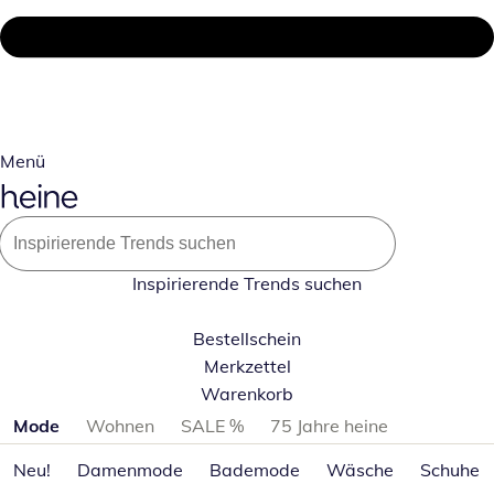
Menü
Inspirierende Trends suchen
Bestellschein
Merkzettel
Warenkorb
Produktkategorien überspringen
Mode
Wohnen
SALE %
75 Jahre heine
Neu!
Damenmode
Bademode
Wäsche
Schuhe