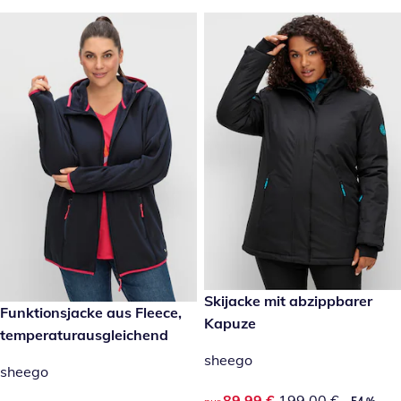
reduzierter Preis 89,99 €, vor
Skijacke mit abzippbarer
-54 %
79,99 €
Funktionsjacke aus Fleece,
Kapuze
temperaturausgleichend
sheego
sheego
reduzierter Preis 89,99 €, vor
89,99 €
199,00 €