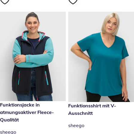
reduzierter Preis 47,99 €, vorheriger Preis: 79,99 €
Funktionsjacke in
29,99 €
Funktionsshirt mit V-
-40 %
atmungsaktiver Fleece-
Ausschnitt
Qualität
sheego
sheego