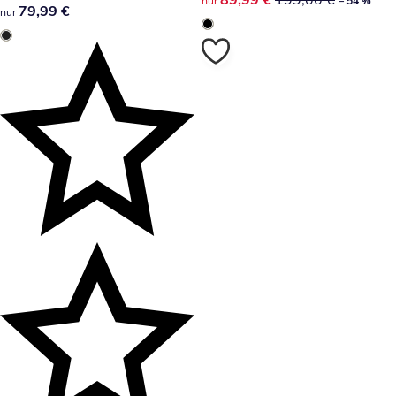
nur
– 54 %
79,99 €
79,99 €
nur