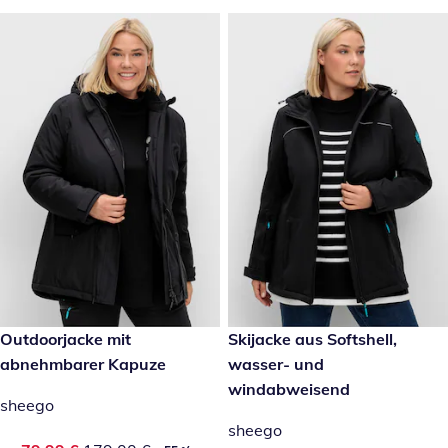
reduzierter Preis 79,99 €, vorheriger Preis: 179,00 €
Outdoorjacke mit
reduzierter Preis 79,99 €, vor
Skijacke aus Softshell,
-55 %
-55 %
abnehmbarer Kapuze
wasser- und
windabweisend
sheego
sheego