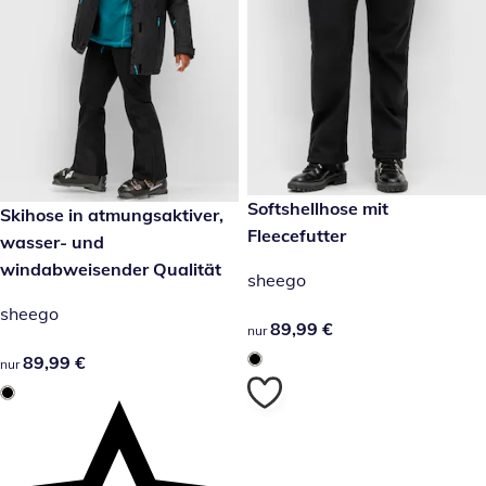
89,99 €
Softshellhose mit
89,99 €
Skihose in atmungsaktiver,
Fleecefutter
wasser- und
windabweisender Qualität
sheego
sheego
89,99 €
89,99 €
nur
89,99 €
89,99 €
nur