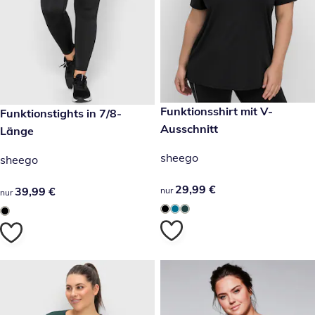
29,99 €
Funktionsshirt mit V-
39,99 €
Funktionstights in 7/8-
Ausschnitt
Länge
sheego
sheego
29,99 €
29,99 €
39,99 €
39,99 €
nur
nur