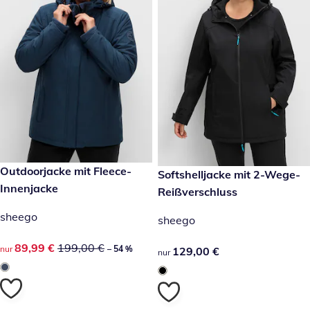
reduzierter Preis 89,99 €, vorheriger Preis: 199,00 €
Outdoorjacke mit Fleece-
-54 %
129,00 €
Softshelljacke mit 2-Wege-
Innenjacke
Reißverschluss
sheego
sheego
reduzierter Preis 89,99 €, vorheriger Preis: 199,00 €
89,99 €
199,00 €
nur
– 54 %
129,00 €
129,00 €
nur