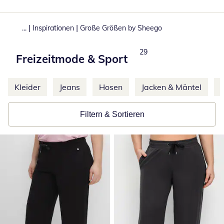
|
|
...
Inspirationen
Große Größen by Sheego
Produkte
29
Freizeitmode & Sport
Weitere Kategorien überspringen
Kleider
Jeans
Hosen
Jacken & Mäntel
Filtern & Sortieren