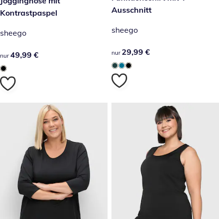
49,99 €
Jogginghose mit
Ausschnitt
Kontrastpaspel
sheego
sheego
29,99 €
29,99 €
nur
49,99 €
49,99 €
nur