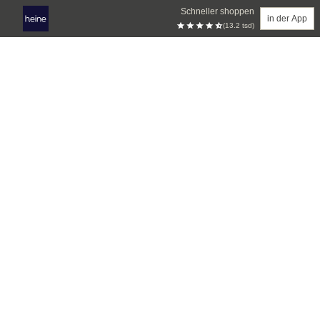
Schneller shoppen
in der App
(13.2 tsd)
Zum Hauptinhalt springen