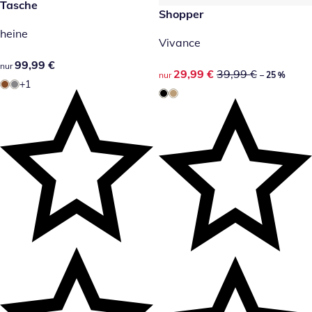
99,99 €
Tasche
reduzierter Preis 29,99 €, vor
Shopper
-25 %
heine
Vivance
99,99 €
99,99 €
nur
reduzierter Preis 29,99 €, vor
29,99 €
39,99 €
nur
– 25 %
+1