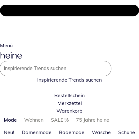
Menü
Inspirierende Trends suchen
Bestellschein
Merkzettel
Warenkorb
Produktkategorien überspringen
Mode
Wohnen
SALE %
75 Jahre heine
Neu!
Damenmode
Bademode
Wäsche
Schuhe