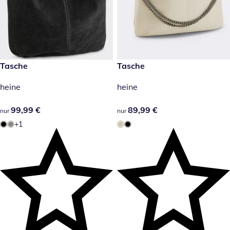
99,99 €
Tasche
89,99 €
Tasche
heine
heine
99,99 €
99,99 €
89,99 €
89,99 €
nur
nur
+1