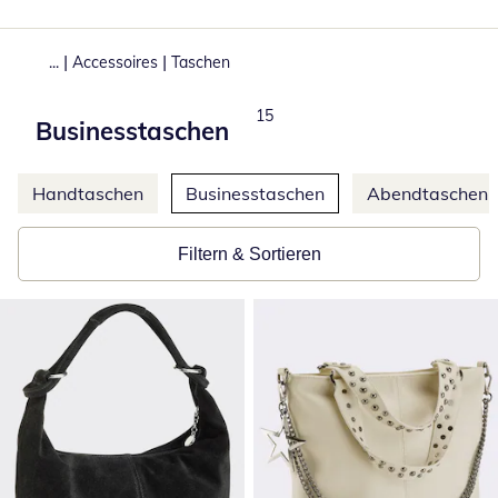
|
|
...
Accessoires
Taschen
Produkte
15
Businesstaschen
Weitere Kategorien überspringen
Handtaschen
Businesstaschen
Abendtaschen
Filtern & Sortieren