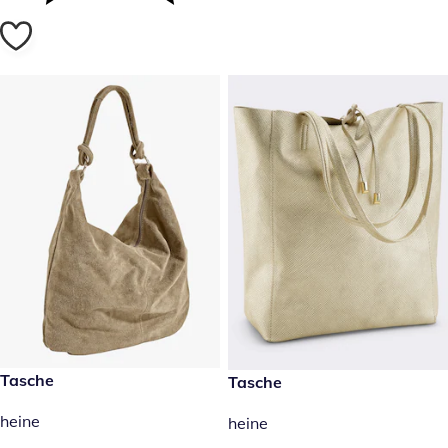
99,99 €
Tasche
179,00 €
Tasche
heine
heine