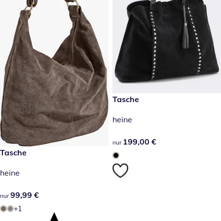
199,00 €
Tasche
heine
199,00 €
199,00 €
nur
99,99 €
Tasche
heine
99,99 €
99,99 €
nur
+1